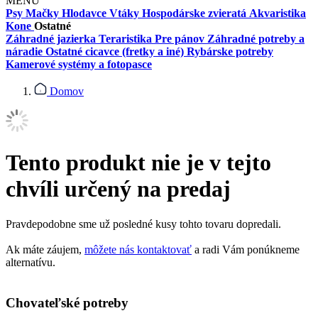
MENU
Psy
Mačky
Hlodavce
Vtáky
Hospodárske zvieratá
Akvaristika
Kone
Ostatné
Záhradné jazierka
Teraristika
Pre pánov
Záhradné potreby a
náradie
Ostatné cicavce (fretky a iné)
Rybárske potreby
Kamerové systémy a fotopasce
Domov
Tento produkt nie je v tejto
chvíli určený na predaj
Pravdepodobne sme už posledné kusy tohto tovaru dopredali.
Ak máte záujem,
môžete nás kontaktovať
a radi Vám ponúkneme
alternatívu.
Chovateľské potreby