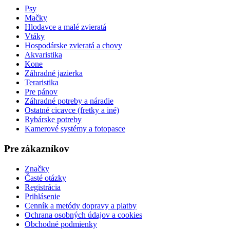
Psy
Mačky
Hlodavce a malé zvieratá
Vtáky
Hospodárske zvieratá a chovy
Akvaristika
Kone
Záhradné jazierka
Teraristika
Pre pánov
Záhradné potreby a náradie
Ostatné cicavce (fretky a iné)
Rybárske potreby
Kamerové systémy a fotopasce
Pre zákazníkov
Značky
Časté otázky
Registrácia
Prihlásenie
Cenník a metódy dopravy a platby
Ochrana osobných údajov a cookies
Obchodné podmienky