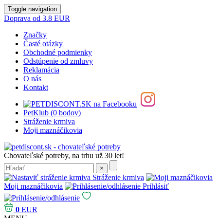
Toggle navigation
Doprava od 3.8 EUR
Značky
Časté otázky
Obchodné podmienky
Odstúpenie od zmluvy
Reklamácia
O nás
Kontakt
PetKlub (0 bodov)
Stráženie krmiva
Moji maznáčikovia
Chovateľské potreby, na trhu už 30 let!
Stráženie krmiva
Moji maznáčikovia
Prihlásiť
0
EUR