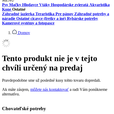
MENU
Psy
Mačky
Hlodavce
Vtáky
Hospodárske zvieratá
Akvaristika
Kone
Ostatné
Záhradné jazierka
Teraristika
Pre pánov
Záhradné potreby a
náradie
Ostatné cicavce (fretky a iné)
Rybárske potreby
Kamerové systémy a fotopasce
Domov
Tento produkt nie je v tejto
chvíli určený na predaj
Pravdepodobne sme už posledné kusy tohto tovaru dopredali.
Ak máte záujem,
môžete nás kontaktovať
a radi Vám ponúkneme
alternatívu.
Chovateľské potreby