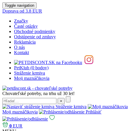
Toggle navigation
Doprava od 3.8 EUR
Značky
Časté otázky
Obchodné podmienky
Odstúpenie od zmluvy
Reklamácia
O nás
Kontakt
PetKlub (0 bodov)
Stráženie krmiva
Moji maznáčikovia
Chovateľské potreby, na trhu už 30 let!
Stráženie krmiva
Moji maznáčikovia
Prihlásiť
0
EUR