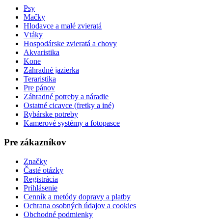
Psy
Mačky
Hlodavce a malé zvieratá
Vtáky
Hospodárske zvieratá a chovy
Akvaristika
Kone
Záhradné jazierka
Teraristika
Pre pánov
Záhradné potreby a náradie
Ostatné cicavce (fretky a iné)
Rybárske potreby
Kamerové systémy a fotopasce
Pre zákazníkov
Značky
Časté otázky
Registrácia
Prihlásenie
Cenník a metódy dopravy a platby
Ochrana osobných údajov a cookies
Obchodné podmienky