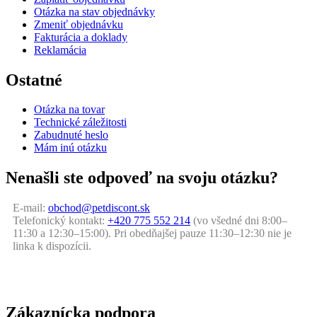
Otázka na stav objednávky
Zmeniť objednávku
Fakturácia a doklady
Reklamácia
Ostatné
Otázka na tovar
Technické záležitosti
Zabudnuté heslo
Mám inú otázku
Nenašli ste odpoveď na svoju otázku?
E-mail:
obchod@petdiscont.sk
Telefonický kontakt:
+420 775 552 214
(vo všedné dni 8:00–
11:30 a 12:30–15:00). Pri obedňajšej pauze 11:30–12:30 nie je
linka k dispozícii.
Zákaznícka podpora