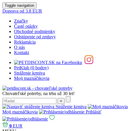
Toggle navigation
Doprava od 3.8 EUR
Značky
Časté otázky
Obchodné podmienky
Odstúpenie od zmluvy
Reklamácia
O nás
Kontakt
PetKlub (0 bodov)
Stráženie krmiva
Moji maznáčikovia
Chovateľské potreby, na trhu už 30 let!
Stráženie krmiva
Moji maznáčikovia
Prihlásiť
0
EUR