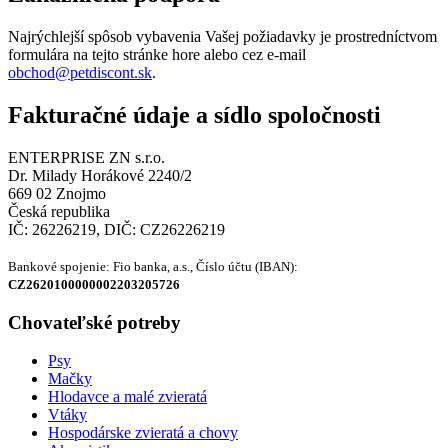
Najrýchlejší spôsob vybavenia Vašej požiadavky je prostredníctvom
formulára na tejto stránke hore alebo cez e-mail
obchod@petdiscont.sk
.
Fakturačné údaje a sídlo spoločnosti
ENTERPRISE ZN s.r.o.
Dr. Milady Horákové 2240/2
669 02 Znojmo
Česká republika
IČ: 26226219, DIČ: CZ26226219
Bankové spojenie: Fio banka, a.s., Číslo účtu (IBAN):
CZ2620100000002203205726
Chovateľské potreby
Psy
Mačky
Hlodavce a malé zvieratá
Vtáky
Hospodárske zvieratá a chovy