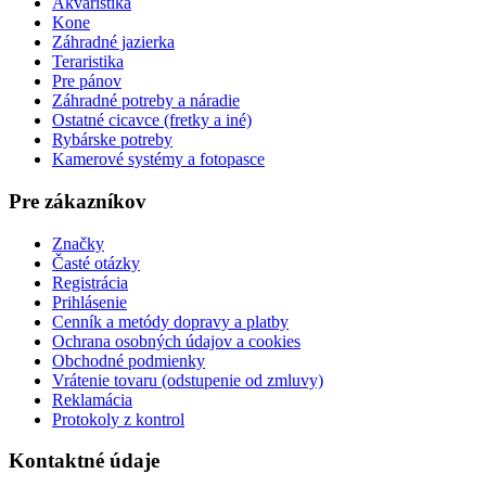
Akvaristika
Kone
Záhradné jazierka
Teraristika
Pre pánov
Záhradné potreby a náradie
Ostatné cicavce (fretky a iné)
Rybárske potreby
Kamerové systémy a fotopasce
Pre zákazníkov
Značky
Časté otázky
Registrácia
Prihlásenie
Cenník a metódy dopravy a platby
Ochrana osobných údajov a cookies
Obchodné podmienky
Vrátenie tovaru (odstupenie od zmluvy)
Reklamácia
Protokoly z kontrol
Kontaktné údaje