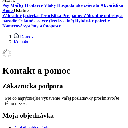
MENU
Psy
Mačky
Hlodavce
Vtáky
Hospodárske zvieratá
Akvaristika
Kone
Ostatné
Záhradné jazierka
Teraristika
Pre pánov
Záhradné potreby a
náradie
Ostatné cicavce (fretky a iné)
Rybárske potreby
Kamerové systémy a fotopasce
Domov
Kontakt
Kontakt a pomoc
Zákaznícka podpora
Pre čo najrýchlejšie vybavenie Vašej požiadavky prosím zvoľte
tému nižšie:
Moja objednávka
Zaplatiť objednávku