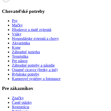
Chovateľské potreby
Psy
Mačky
Hlodavce a malé zvieratá
Vtáky
Hospodárske zvieratá a chovy
Akvaristika
Kone
Záhradné jazierka
Teraristika
Pre pánov
Záhradné potreby a náradie
Ostatné cicavce (fretky a iné)
Rybárske potreby
Kamerové systémy a fotopasce
Pre zákazníkov
Značky
Časté otázky
Registrácia