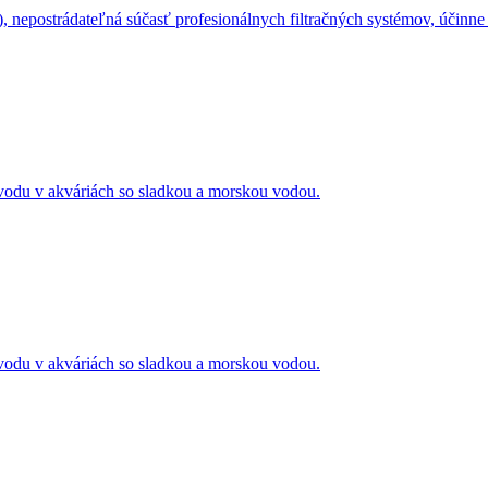
, nepostrádateľná súčasť profesionálnych filtračných systémov, účinne 
vodu v akváriách so sladkou a morskou vodou.
vodu v akváriách so sladkou a morskou vodou.