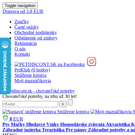
Toggle navigation
Doprava od 3.8 EUR
Značky
Časté otázky
Obchodné podmienky
Odstúpenie od zmluvy
Reklamácia
O nás
Kontakt
PetKlub (0 bodov)
Stráženie krmiva
Moji maznáčikovia
Chovateľské potreby, na trhu už 30 let!
Stráženie krmiva
M
0
EUR
Psy
Mačky
Hlodavce
Vtáky
Hospodárske zvieratá
Akvaristika
K
Záhradné jazierka
Teraristika
Pre pánov
Záhradné potreby a ná