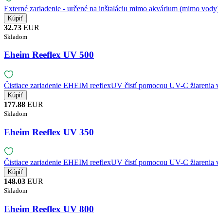
Externé zariadenie - určené na inštaláciu mimo akvárium (mimo vody)
32.73
EUR
Skladom
Eheim Reeflex UV 500
Čistiace zariadenie EHEIM reeflexUV čistí pomocou UV-C žiarenia 
177.88
EUR
Skladom
Eheim Reeflex UV 350
Čistiace zariadenie EHEIM reeflexUV čistí pomocou UV-C žiarenia 
148.03
EUR
Skladom
Eheim Reeflex UV 800