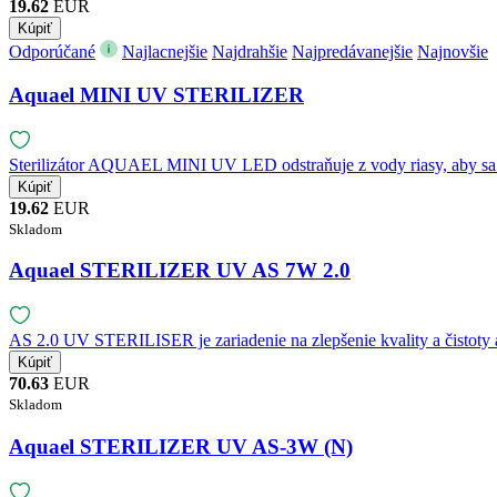
19.62
EUR
Odporúčané
Najlacnejšie
Najdrahšie
Najpredávanejšie
Najnovšie
Aquael MINI UV STERILIZER
Sterilizátor AQUAEL MINI UV LED odstraňuje z vody riasy, aby sa za
19.62
EUR
Skladom
Aquael STERILIZER UV AS 7W 2.0
AS 2.0 UV STERILISER je zariadenie na zlepšenie kvality a čistoty 
70.63
EUR
Skladom
Aquael STERILIZER UV AS-3W (N)