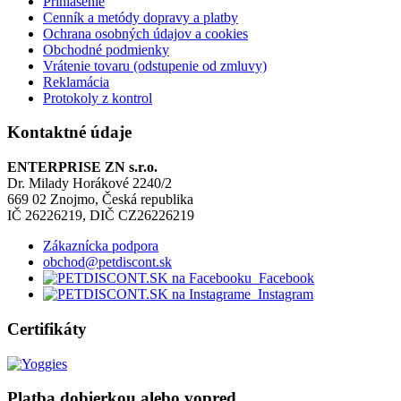
Prihlásenie
Cenník a metódy dopravy a platby
Ochrana osobných údajov a cookies
Obchodné podmienky
Vrátenie tovaru (odstupenie od zmluvy)
Reklamácia
Protokoly z kontrol
Kontaktné údaje
ENTERPRISE ZN s.r.o.
Dr. Milady Horákové 2240/2
669 02 Znojmo, Česká republika
IČ 26226219, DIČ CZ26226219
Zákaznícka podpora
obchod@petdiscont.sk
Facebook
Instagram
Certifikáty
Platba dobierkou alebo vopred