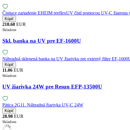
Čistiace zariadenie EHEIM reeflexUV čistí pomocou UV-C žiarenia 
218.68
EUR
Skladom
Skl. banka na UV pre EF-1600U
Náhradná sklenená banka na UV žiarivku pre externý filter EF-1600
11.06
EUR
Skladom
UV žiarivka 24W pre Resun EFP-13500U
Pätica 2G11. Náhradná žiarivka UV-C 24W
28.98
EUR
Skladom