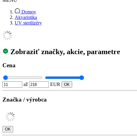
MENU
Domov
Akvaristika
UV sterilizéry
Zobraziť značky, akcie, parametre
Cena
až
EUR
Značka / výrobca