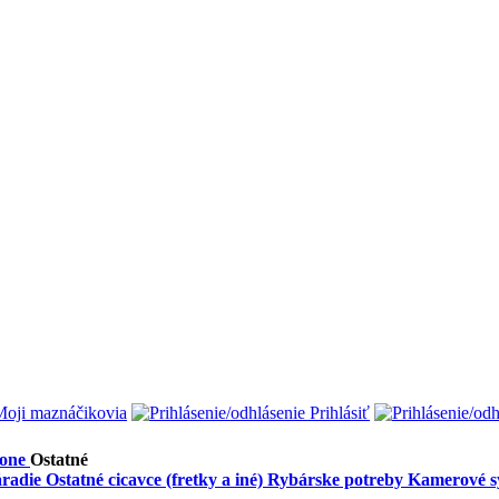
oji maznáčikovia
Prihlásiť
one
Ostatné
radie
Ostatné cicavce (fretky a iné)
Rybárske potreby
Kamerové sy