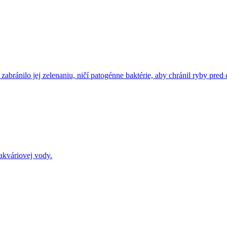
bránilo jej zelenaniu, ničí patogénne baktérie, aby chránil ryby pre
akváriovej vody.