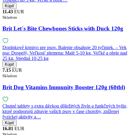
11.43
EUR
Skladom
Brit Let´s Bite Chewbones Sticks with Duck 120g
Doplnkové krmivo pre psov. Balenie obsahuje 20 tyčiniek. – Vek
psa: Dospelý, Veľkosť plemena: Malé 5-10 kg, Veľké a obrie nad
25 kg, Stredná 10-25 kg
7.15
EUR
Skladom
Brit Dog Vitamins Immunity Booster 120g (60tbl)
Chutné tablety s extra dávkou dôležitých živín a funkčných bylín,
ktoré podporujú zdravie vašich psov v čase choroby, zníženej
fyzickej aktivity a…
16.81
EUR
Skladom