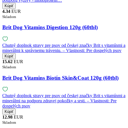
podporu výživy - monoproteín…
4.34
EUR
Skladom
Brit Dog Vitamins Digestion 120g (60tbl)
Chutný doplnok stravy pre psov od českej značky Brit s vitamínmi a
minerálmi k správnemu tráveniu. – Vlastnosti: Pre dospelých psov
15.62
EUR
Skladom
Brit Dog Vitamins Biotín Skin&Coat 120g (60tbl)
Chutný doplnok stravy pre psov od českej značky Brit s vitamínmi a
minerálmi na podporu zdravej pokožky a srsti. – Vlastnosti: Pre
dospelých psov
12.98
EUR
Skladom