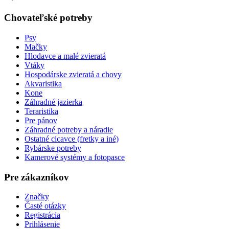
Chovateľské potreby
Psy
Mačky
Hlodavce a malé zvieratá
Vtáky
Hospodárske zvieratá a chovy
Akvaristika
Kone
Záhradné jazierka
Teraristika
Pre pánov
Záhradné potreby a náradie
Ostatné cicavce (fretky a iné)
Rybárske potreby
Kamerové systémy a fotopasce
Pre zákazníkov
Značky
Časté otázky
Registrácia
Prihlásenie