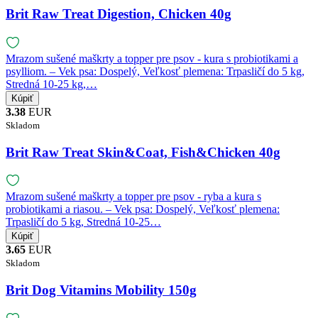
Brit Raw Treat Digestion, Chicken 40g
Mrazom sušené maškrty a topper pre psov - kura s probiotikami a
psylliom. – Vek psa: Dospelý, Veľkosť plemena: Trpasličí do 5 kg,
Stredná 10-25 kg,…
3.38
EUR
Skladom
Brit Raw Treat Skin&Coat, Fish&Chicken 40g
Mrazom sušené maškrty a topper pre psov - ryba a kura s
probiotikami a riasou. – Vek psa: Dospelý, Veľkosť plemena:
Trpasličí do 5 kg, Stredná 10-25…
3.65
EUR
Skladom
Brit Dog Vitamins Mobility 150g