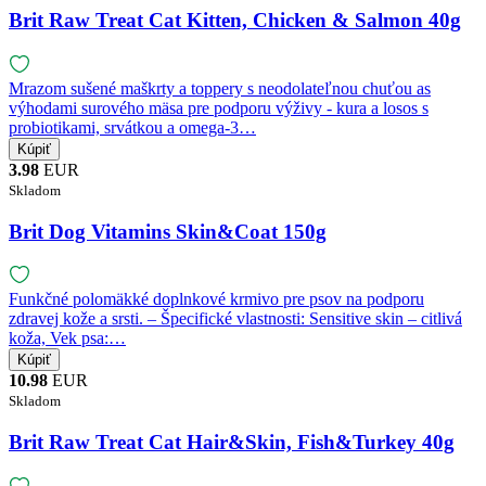
Brit Raw Treat Cat Kitten, Chicken & Salmon 40g
Mrazom sušené maškrty a toppery s neodolateľnou chuťou as
výhodami surového mäsa pre podporu výživy - kura a losos s
probiotikami, srvátkou a omega-3…
3.98
EUR
Skladom
Brit Dog Vitamins Skin&Coat 150g
Funkčné polomäkké doplnkové krmivo pre psov na podporu
zdravej kože a srsti. – Špecifické vlastnosti: Sensitive skin – citlivá
koža, Vek psa:…
10.98
EUR
Skladom
Brit Raw Treat Cat Hair&Skin, Fish&Turkey 40g