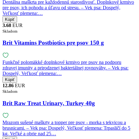
Dentálna maškrta pre každodennú starostlivosť. Doplnkové krmivo
pre psov, ich pohodu a úľavu od stresu. – Vek psa: Dospelý,
Veľkosť plemena:…
3.68
EUR
Skladom
Brit Vitamins Postbiotics pre psov 150 g
Funkčné polomäkké doplnkové krmivo pre psov na podporu
zdravej imunity a prirodzenej bakteriálnej rovnováhy. – Vek psa:
Dospelý, Veľkosť plemena:…
12.86
EUR
Skladom
Brit Raw Treat Urinary, Turkey 40g
Mrazom sušené maškrty a topper pre psov - morka s tekvicou a
brusnicami. – Vek psa: Dospelý, Veľkosť plemena: Trpasličí do 5
kg, Veľké a obrie nad 25…