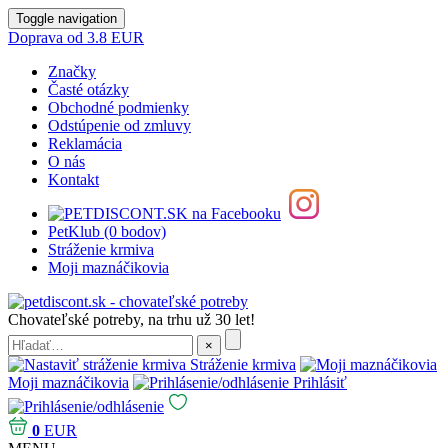
Toggle navigation
Doprava od 3.8 EUR
Značky
Časté otázky
Obchodné podmienky
Odstúpenie od zmluvy
Reklamácia
O nás
Kontakt
PetKlub (0 bodov)
Stráženie krmiva
Moji maznáčikovia
Chovateľské potreby, na trhu už 30 let!
Stráženie krmiva
Moji maznáčikovia
Prihlásiť
0
EUR