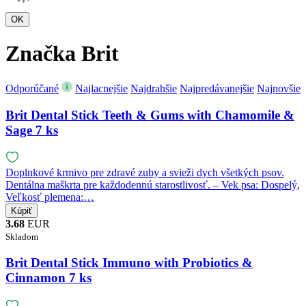
Značka Brit
Odporúčané
Najlacnejšie
Najdrahšie
Najpredávanejšie
Najnovšie
Brit Dental Stick Teeth & Gums with Chamomile &
Sage 7 ks
Doplnkové krmivo pre zdravé zuby a svieži dych všetkých psov.
Dentálna maškrta pre každodennú starostlivosť. – Vek psa: Dospelý,
Veľkosť plemena:…
3.68
EUR
Skladom
Brit Dental Stick Immuno with Probiotics &
Cinnamon 7 ks