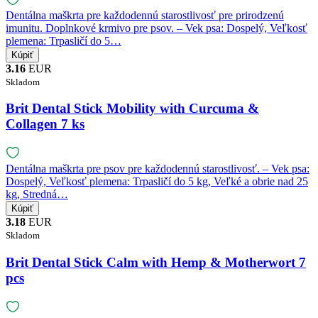
Dentálna maškrta pre každodennú starostlivosť pre prirodzenú
imunitu. Doplnkové krmivo pre psov. – Vek psa: Dospelý, Veľkosť
plemena: Trpasličí do 5…
3.16
EUR
Skladom
Brit Dental Stick Mobility with Curcuma &
Collagen 7 ks
Dentálna maškrta pre psov pre každodennú starostlivosť. – Vek psa:
Dospelý, Veľkosť plemena: Trpasličí do 5 kg, Veľké a obrie nad 25
kg, Stredná…
3.18
EUR
Skladom
Brit Dental Stick Calm with Hemp & Motherwort 7
pcs