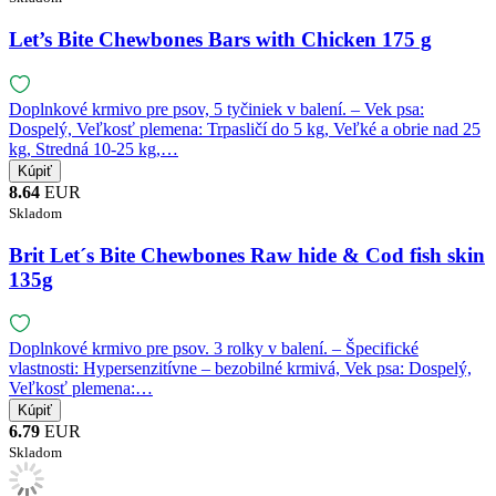
Let’s Bite Chewbones Bars with Chicken 175 g
Doplnkové krmivo pre psov, 5 tyčiniek v balení. – Vek psa:
Dospelý, Veľkosť plemena: Trpasličí do 5 kg, Veľké a obrie nad 25
kg, Stredná 10-25 kg,…
8.64
EUR
Skladom
Brit Let´s Bite Chewbones Raw hide & Cod fish skin
135g
Doplnkové krmivo pre psov. 3 rolky v balení. – Špecifické
vlastnosti: Hypersenzitívne – bezobilné krmivá, Vek psa: Dospelý,
Veľkosť plemena:…
6.79
EUR
Skladom