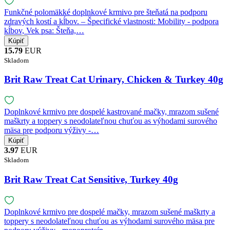
Funkčné polomäkké doplnkové krmivo pre šteňatá na podporu
zdravých kostí a kĺbov. – Špecifické vlastnosti: Mobility - podpora
kĺbov, Vek psa: Šteňa,…
15.79
EUR
Skladom
Brit Raw Treat Cat Urinary, Chicken & Turkey 40g
Doplnkové krmivo pre dospelé kastrované mačky, mrazom sušené
maškrty a toppery s neodolateľnou chuťou as výhodami surového
mäsa pre podporu výživy -…
3.97
EUR
Skladom
Brit Raw Treat Cat Sensitive, Turkey 40g
Doplnkové krmivo pre dospelé mačky, mrazom sušené maškrty a
toppery s neodolateľnou chuťou as výhodami surového mäsa pre