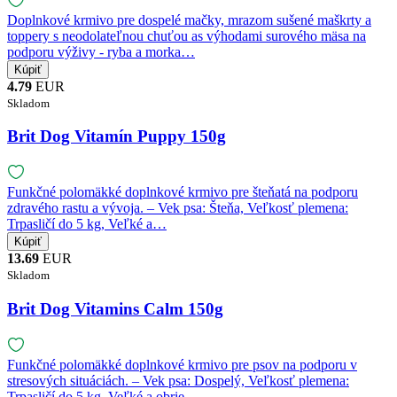
Doplnkové krmivo pre dospelé mačky, mrazom sušené maškrty a
toppery s neodolateľnou chuťou as výhodami surového mäsa na
podporu výživy - ryba a morka…
4.79
EUR
Skladom
Brit Dog Vitamín Puppy 150g
Funkčné polomäkké doplnkové krmivo pre šteňatá na podporu
zdravého rastu a vývoja. – Vek psa: Šteňa, Veľkosť plemena:
Trpasličí do 5 kg, Veľké a…
13.69
EUR
Skladom
Brit Dog Vitamins Calm 150g
Funkčné polomäkké doplnkové krmivo pre psov na podporu v
stresových situáciách. – Vek psa: Dospelý, Veľkosť plemena:
Trpasličí do 5 kg, Veľké a obrie…