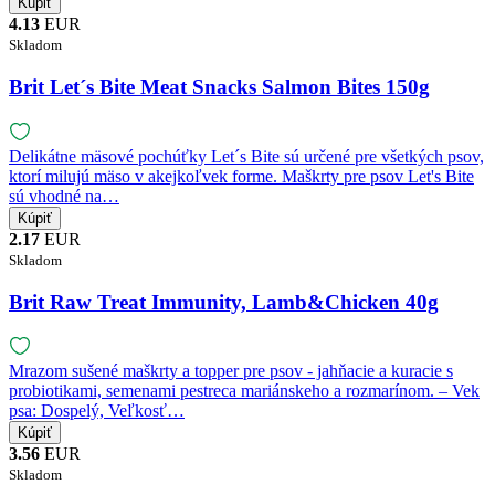
4.13
EUR
Skladom
Brit Let´s Bite Meat Snacks Salmon Bites 150g
Delikátne mäsové pochúťky Let´s Bite sú určené pre všetkých psov,
ktorí milujú mäso v akejkoľvek forme. Maškrty pre psov Let's Bite
sú vhodné na…
2.17
EUR
Skladom
Brit Raw Treat Immunity, Lamb&Chicken 40g
Mrazom sušené maškrty a topper pre psov - jahňacie a kuracie s
probiotikami, semenami pestreca mariánskeho a rozmarínom. – Vek
psa: Dospelý, Veľkosť…
3.56
EUR
Skladom