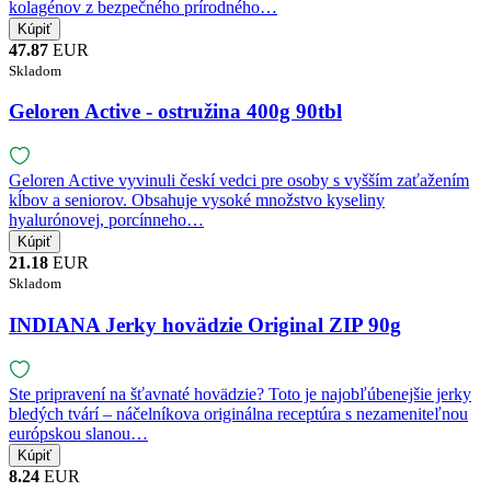
kolagénov z bezpečného prírodného…
47.87
EUR
Skladom
Geloren Active - ostružina 400g 90tbl
Geloren Active vyvinuli českí vedci pre osoby s vyšším zaťažením
kĺbov a seniorov. Obsahuje vysoké množstvo kyseliny
hyalurónovej, porcínneho…
21.18
EUR
Skladom
INDIANA Jerky hovädzie Original ZIP 90g
Ste pripravení na šťavnaté hovädzie? Toto je najobľúbenejšie jerky
bledých tvárí – náčelníkova originálna receptúra s nezameniteľnou
európskou slanou…
8.24
EUR