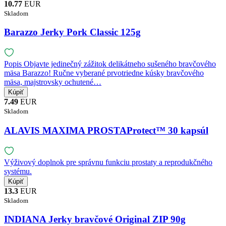
10.77
EUR
Skladom
Barazzo Jerky Pork Classic 125g
Popis Objavte jedinečný zážitok delikátneho sušeného bravčového
mäsa Barazzo! Ručne vyberané prvotriedne kúsky bravčového
mäsa, majstrovsky ochutené…
7.49
EUR
Skladom
ALAVIS MAXIMA PROSTAProtect™ 30 kapsúl
Výživový doplnok pre správnu funkciu prostaty a reprodukčného
systému.
13.3
EUR
Skladom
INDIANA Jerky bravčové Original ZIP 90g