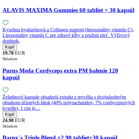
ALAVIS MAXIMA Gummies 60 tabliet + 30 kapsúl
Kyselina hyalurónová a Collagen support (liposomálny vitamín C).
Liposomálny vitamín C pre zdravé kĺby a pružnú pleť. Výživový
doplnok.
19.78
EUR
Skladom
Purus Meda Cordyceps extra PM balenie 120
kapsúl
Želatínové kapsule obsahujú extrakt z mycélia s dvojnásobným
obsahom účinných látok (40% polysacharidov, 7% cordycepsových
kyselín). 1 cps je…
24.98
EUR
Skladom
Barny´s Triple Blend ×2 90 tabliet+30 kapsúl