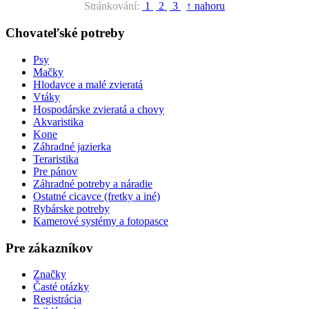
Stránkování:
1
2
3
↑ nahoru
Chovateľské potreby
Psy
Mačky
Hlodavce a malé zvieratá
Vtáky
Hospodárske zvieratá a chovy
Akvaristika
Kone
Záhradné jazierka
Teraristika
Pre pánov
Záhradné potreby a náradie
Ostatné cicavce (fretky a iné)
Rybárske potreby
Kamerové systémy a fotopasce
Pre zákazníkov
Značky
Časté otázky
Registrácia