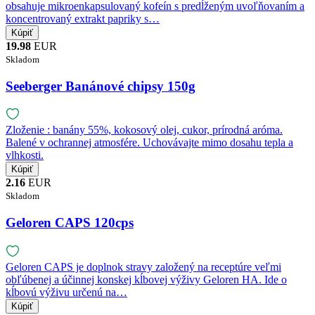
obsahuje mikroenkapsulovaný kofeín s predĺženým uvoľňovaním a
koncentrovaný extrakt papriky s…
19.98
EUR
Skladom
Seeberger Banánové chipsy 150g
Zloženie : banány 55%, kokosový olej, cukor, prírodná aróma.
Balené v ochrannej atmosfére. Uchovávajte mimo dosahu tepla a
vlhkosti.
2.16
EUR
Skladom
Geloren CAPS 120cps
Geloren CAPS je doplnok stravy založený na receptúre veľmi
obľúbenej a účinnej konskej kĺbovej výživy Geloren HA. Ide o
kĺbovú výživu určenú na…