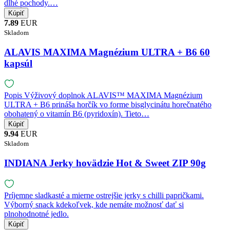
dlhé pochody.…
7.89
EUR
Skladom
ALAVIS MAXIMA Magnézium ULTRA + B6 60
kapsúl
Popis Výživový doplnok ALAVIS™ MAXIMA Magnézium
ULTRA + B6 prináša horčík vo forme bisglycinátu horečnatého
obohatený o vitamín B6 (pyridoxín). Tieto…
9.94
EUR
Skladom
INDIANA Jerky hovädzie Hot & Sweet ZIP 90g
Príjemne sladkasté a mierne ostrejšie jerky s chilli papričkami.
Výborný snack kdekoľvek, kde nemáte možnosť dať si
plnohodnotné jedlo.