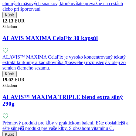
chutných mäsových snackov, ktoré uvítate prevažne na cestách
alebo pri športovaní.
12.13
EUR
Skladom
ALAVIS MAXIMA CelaFix 30 kapsúl
ALAVIS™ MAXIMA CelaFix je vysoko koncentrovaný tekutý
extrakt kurkumy a kadidlovníka (boswélie) rozpustený v oleji zo
semien čierneho sezamu.
19.02
EUR
Skladom
ALAVIS™ MAXIMA TRIPLE blend extra silný
290g
Prémiový produkt pre kĺby v praktickom balení. Ešte obsiahlejší a
ešte silnejší produkt pre vaše kĺby. S obsahom vitamínu C.