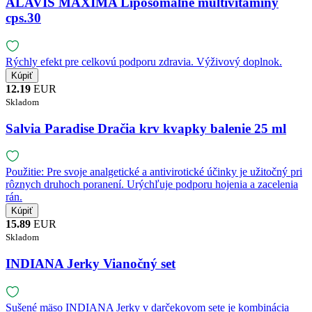
ALAVIS MAXIMA Liposomálne multivitamíny
cps.30
Rýchly efekt pre celkovú podporu zdravia. Výživový doplnok.
12.19
EUR
Skladom
Salvia Paradise Dračia krv kvapky balenie 25 ml
Použitie: Pre svoje analgetické a antivirotické účinky je užitočný pri
rôznych druhoch poranení. Urýchľuje podporu hojenia a zacelenia
rán.
15.89
EUR
Skladom
INDIANA Jerky Vianočný set
Sušené mäso INDIANA Jerky v darčekovom sete je kombinácia