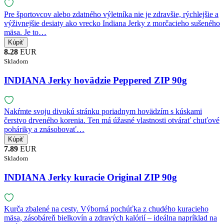
Pre športovcov alebo zdatného výletníka nie je zdravšie, rýchlejšie a
výživnejšie desiaty ako vrecko Indiana Jerky z morčacieho sušeného
mäsa. Je to…
8.28
EUR
Skladom
INDIANA Jerky hovädzie Peppered ZIP 90g
Nakŕmte svoju divokú stránku poriadnym hovädzím s kúskami
čerstvo drveného korenia. Ten má úžasné vlastnosti otvárať chuťové
poháriky a znásobovať…
7.89
EUR
Skladom
INDIANA Jerky kuracie Original ZIP 90g
Kurča zbalené na cesty. Výborná pochúťka z chudého kuracieho
mäsa, zásobáreň bielkovín a zdravých kalórií – ideálna napríklad na