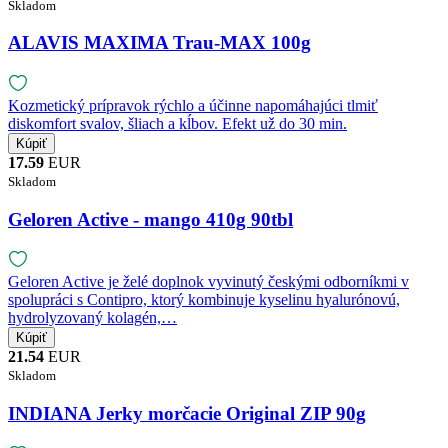
Skladom
ALAVIS MAXIMA Trau-MAX 100g
Kozmetický prípravok rýchlo a účinne napomáhajúci tlmiť
diskomfort svalov, šliach a kĺbov. Efekt už do 30 min.
17.59
EUR
Skladom
Geloren Active - mango 410g 90tbl
Geloren Active je želé doplnok vyvinutý českými odborníkmi v
spolupráci s Contipro, ktorý kombinuje kyselinu hyalurónovú,
hydrolyzovaný kolagén,…
21.54
EUR
Skladom
INDIANA Jerky morčacie Original ZIP 90g