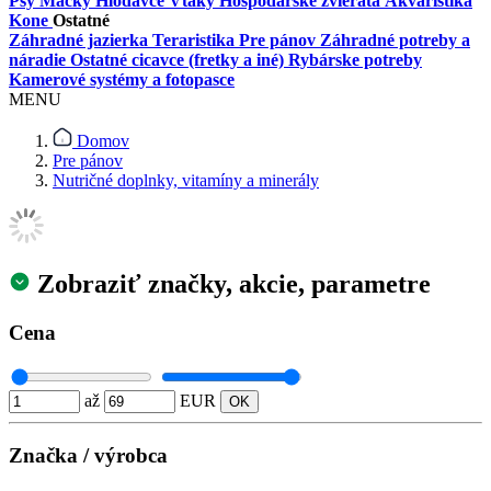
Psy
Mačky
Hlodavce
Vtáky
Hospodárske zvieratá
Akvaristika
Kone
Ostatné
Záhradné jazierka
Teraristika
Pre pánov
Záhradné potreby a
náradie
Ostatné cicavce (fretky a iné)
Rybárske potreby
Kamerové systémy a fotopasce
MENU
Domov
Pre pánov
Nutričné doplnky, vitamíny a minerály
Zobraziť značky, akcie, parametre
Cena
až
EUR
Značka / výrobca