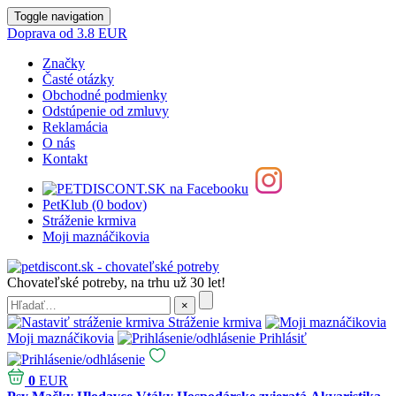
Toggle navigation
Doprava od 3.8 EUR
Značky
Časté otázky
Obchodné podmienky
Odstúpenie od zmluvy
Reklamácia
O nás
Kontakt
PetKlub (0 bodov)
Stráženie krmiva
Moji maznáčikovia
Chovateľské potreby, na trhu už 30 let!
Stráženie krmiva
Moji maznáčikovia
Prihlásiť
0
EUR