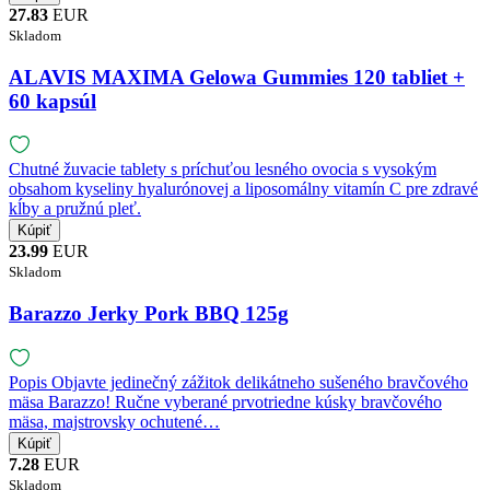
27.83
EUR
Skladom
ALAVIS MAXIMA Gelowa Gummies 120 tabliet +
60 kapsúl
Chutné žuvacie tablety s príchuťou lesného ovocia s vysokým
obsahom kyseliny hyalurónovej a liposomálny vitamín C pre zdravé
kĺby a pružnú pleť.
23.99
EUR
Skladom
Barazzo Jerky Pork BBQ 125g
Popis Objavte jedinečný zážitok delikátneho sušeného bravčového
mäsa Barazzo! Ručne vyberané prvotriedne kúsky bravčového
mäsa, majstrovsky ochutené…
7.28
EUR
Skladom