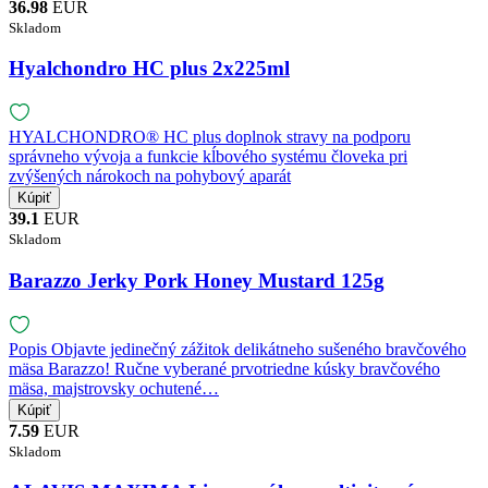
36.98
EUR
Skladom
Hyalchondro HC plus 2x225ml
HYALCHONDRO® HC plus doplnok stravy na podporu
správneho vývoja a funkcie kĺbového systému človeka pri
zvýšených nárokoch na pohybový aparát
39.1
EUR
Skladom
Barazzo Jerky Pork Honey Mustard 125g
Popis Objavte jedinečný zážitok delikátneho sušeného bravčového
mäsa Barazzo! Ručne vyberané prvotriedne kúsky bravčového
mäsa, majstrovsky ochutené…
7.59
EUR
Skladom