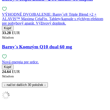
VÝHODNÉ DVOJBALENIE: Barny´s® Triple Blend ×2 +
ALAVIS™ Maxima CelaFix. Tablety/kapsule s rýchlym efektom
pre pohybový aparát. Výživový doplnok.
33.28
EUR
Skladom
Barny´s Koenzým Q10 dual 60 mg
Nová energia pre srdce.
24.64
EUR
Skladom