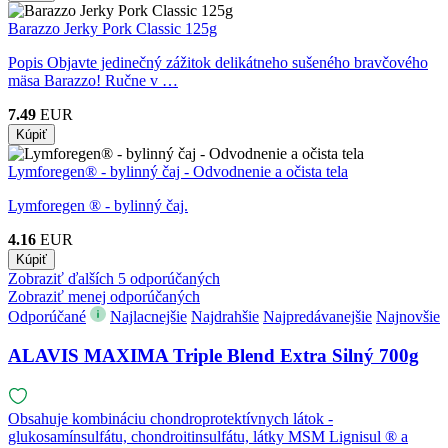
Barazzo Jerky Pork Classic 125g
Popis Objavte jedinečný zážitok delikátneho sušeného bravčového
mäsa Barazzo! Ručne v …
7.49
EUR
Lymforegen® - bylinný čaj - Odvodnenie a očista tela
Lymforegen ® - bylinný čaj.
4.16
EUR
Zobraziť ďalších 5 odporúčaných
Zobraziť menej odporúčaných
Odporúčané
Najlacnejšie
Najdrahšie
Najpredávanejšie
Najnovšie
ALAVIS MAXIMA Triple Blend Extra Silný 700g
Obsahuje kombináciu chondroprotektívnych látok -
glukosamínsulfátu, chondroitinsulfátu, látky MSM Lignisul ® a