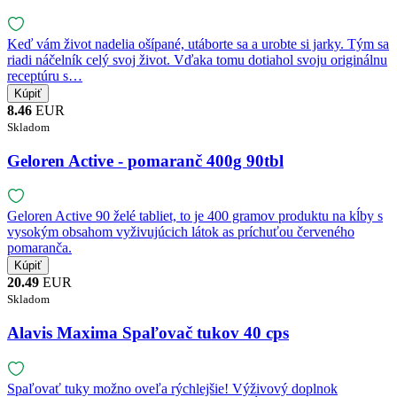
Keď vám život nadelia ošípané, utáborte sa a urobte si jarky. Tým sa
riadi náčelník celý svoj život. Vďaka tomu dotiahol svoju originálnu
receptúru s…
8.46
EUR
Skladom
Geloren Active - pomaranč 400g 90tbl
Geloren Active 90 želé tabliet, to je 400 gramov produktu na kĺby s
vysokým obsahom vyživujúcich látok as príchuťou červeného
pomaranča.
20.49
EUR
Skladom
Alavis Maxima Spaľovač tukov 40 cps
Spaľovať tuky možno oveľa rýchlejšie! Výživový doplnok