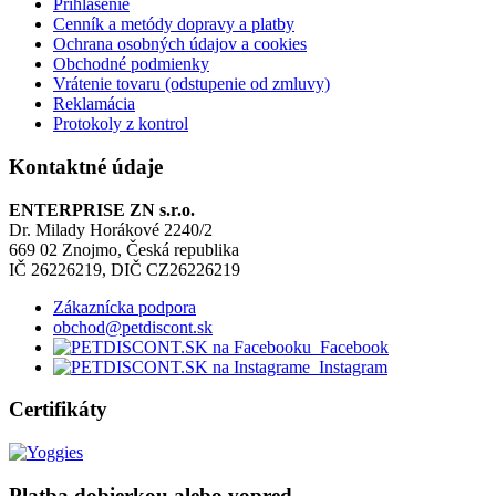
Prihlásenie
Cenník a metódy dopravy a platby
Ochrana osobných údajov a cookies
Obchodné podmienky
Vrátenie tovaru (odstupenie od zmluvy)
Reklamácia
Protokoly z kontrol
Kontaktné údaje
ENTERPRISE ZN s.r.o.
Dr. Milady Horákové 2240/2
669 02 Znojmo, Česká republika
IČ 26226219, DIČ CZ26226219
Zákaznícka podpora
obchod@petdiscont.sk
Facebook
Instagram
Certifikáty
Platba dobierkou alebo vopred