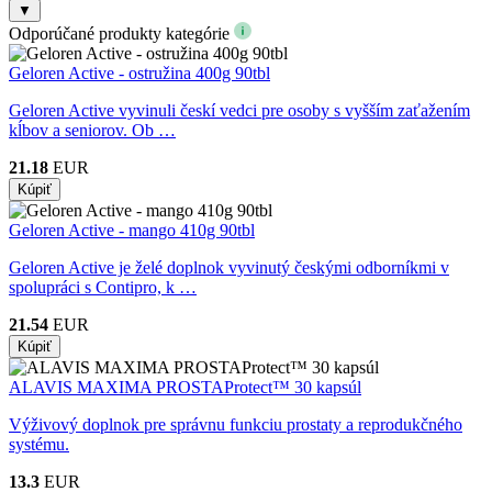
▼
Odporúčané produkty kategórie
Geloren Active - ostružina 400g 90tbl
Geloren Active vyvinuli českí vedci pre osoby s vyšším zaťažením
kĺbov a seniorov. Ob …
21.18
EUR
Geloren Active - mango 410g 90tbl
Geloren Active je želé doplnok vyvinutý českými odborníkmi v
spolupráci s Contipro, k …
21.54
EUR
ALAVIS MAXIMA PROSTAProtect™ 30 kapsúl
Výživový doplnok pre správnu funkciu prostaty a reprodukčného
systému.
13.3
EUR