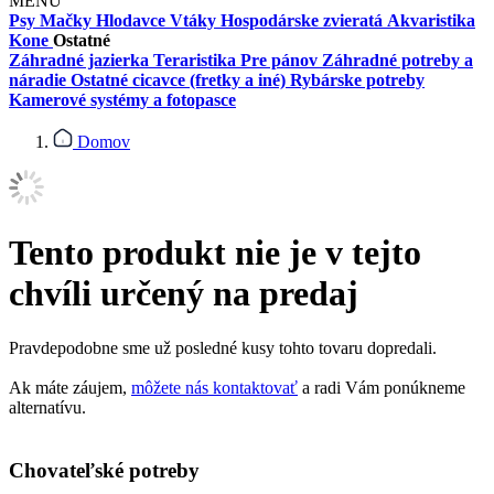
MENU
Psy
Mačky
Hlodavce
Vtáky
Hospodárske zvieratá
Akvaristika
Kone
Ostatné
Záhradné jazierka
Teraristika
Pre pánov
Záhradné potreby a
náradie
Ostatné cicavce (fretky a iné)
Rybárske potreby
Kamerové systémy a fotopasce
Domov
Tento produkt nie je v tejto
chvíli určený na predaj
Pravdepodobne sme už posledné kusy tohto tovaru dopredali.
Ak máte záujem,
môžete nás kontaktovať
a radi Vám ponúkneme
alternatívu.
Chovateľské potreby