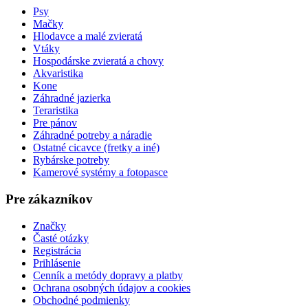
Psy
Mačky
Hlodavce a malé zvieratá
Vtáky
Hospodárske zvieratá a chovy
Akvaristika
Kone
Záhradné jazierka
Teraristika
Pre pánov
Záhradné potreby a náradie
Ostatné cicavce (fretky a iné)
Rybárske potreby
Kamerové systémy a fotopasce
Pre zákazníkov
Značky
Časté otázky
Registrácia
Prihlásenie
Cenník a metódy dopravy a platby
Ochrana osobných údajov a cookies
Obchodné podmienky