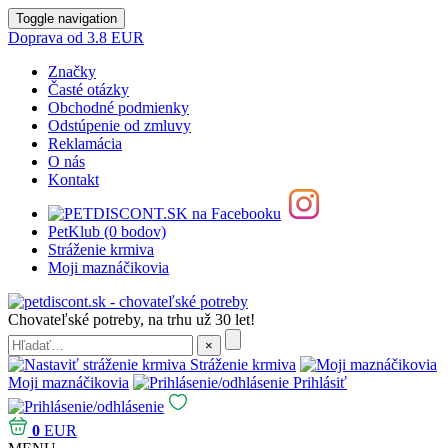
Toggle navigation
Doprava od 3.8 EUR
Značky
Časté otázky
Obchodné podmienky
Odstúpenie od zmluvy
Reklamácia
O nás
Kontakt
PetKlub (0 bodov)
Stráženie krmiva
Moji maznáčikovia
Chovateľské potreby, na trhu už 30 let!
Stráženie krmiva
Moji maznáčikovia
Prihlásiť
0
EUR