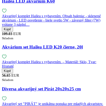
Hailea LED akvárium K60
Akvarijný komplet Hailea s vybavením. Obsah balenia: - sklenené
akvárium - LED osvetlenie - biele svetlo 5W - závesný filter (7W)
vrátane 3 náplní…
109.03
EUR
Skladom
Akvárium set Hailea LED K20 čierne, 20l
Akvarijný komplet Hailea s vybavením. – Materiál: Sklo, Tvar:
Hranaté
56.65
EUR
Skladom
Diversa akvarijný set Pirát 20x20x25 cm
Akvarijný set "PIRÁT" je unikátna ponuka pre mladých akvaristov.