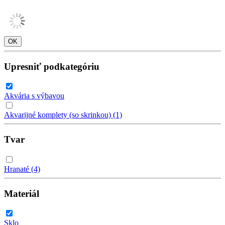
Upresniť podkategóriu
Akvária s výbavou
Akvarijné komplety (so skrinkou)
(1)
Tvar
Hranaté
(4)
Materiál
Sklo