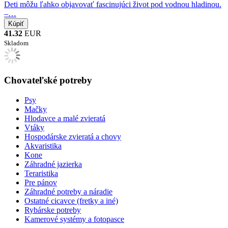
Deti môžu ľahko objavovať fascinujúci život pod vodnou hladinou.
–…
41.32
EUR
Skladom
Chovateľské potreby
Psy
Mačky
Hlodavce a malé zvieratá
Vtáky
Hospodárske zvieratá a chovy
Akvaristika
Kone
Záhradné jazierka
Teraristika
Pre pánov
Záhradné potreby a náradie
Ostatné cicavce (fretky a iné)
Rybárske potreby
Kamerové systémy a fotopasce