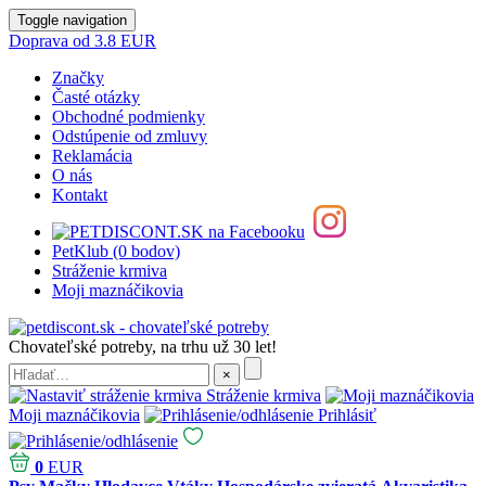
Toggle navigation
Doprava od 3.8 EUR
Značky
Časté otázky
Obchodné podmienky
Odstúpenie od zmluvy
Reklamácia
O nás
Kontakt
PetKlub (0 bodov)
Stráženie krmiva
Moji maznáčikovia
Chovateľské potreby, na trhu už 30 let!
Stráženie krmiva
Moji maznáčikovia
Prihlásiť
0
EUR