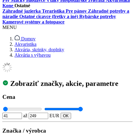
Psy
Mačky
Hlodavce
Vtáky
Hospodárske zvieratá
Akvaristika
Kone
Ostatné
Záhradné jazierka
Teraristika
Pre pánov
Záhradné potreby a
náradie
Ostatné cicavce (fretky a iné)
Rybárske potreby
Kamerové systémy a fotopasce
MENU
Domov
Akvaristika
Akvária, skrinky, doplnky
Akvária s výbavou
Zobraziť značky, akcie, parametre
Cena
až
EUR
Značka / výrobca