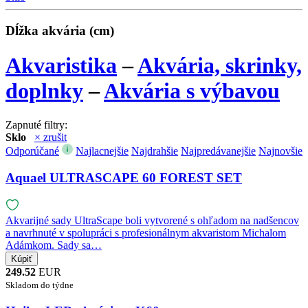
Dĺžka akvária (cm)
Akvaristika
–
Akvária, skrinky,
doplnky
–
Akvária s výbavou
Zapnuté filtry:
Sklo
× zrušit
Odporúčané
Najlacnejšie
Najdrahšie
Najpredávanejšie
Najnovšie
Aquael ULTRASCAPE 60 FOREST SET
Akvarijné sady UltraScape boli vytvorené s ohľadom na nadšencov
a navrhnuté v spolupráci s profesionálnym akvaristom Michalom
Adámkom. Sady sa…
249.52
EUR
Skladom do týdne