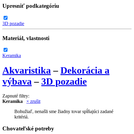
Upresniť podkategóriu
3D pozadie
Materiál, vlastnosti
Keramika
Akvaristika
–
Dekorácia a
výbava
–
3D pozadie
Zapnuté filtry:
Keramika
× zrušit
Bohužiaľ, nenašli sme žiadny tovar spĺňajúci zadané
kritériá.
Chovateľské potreby