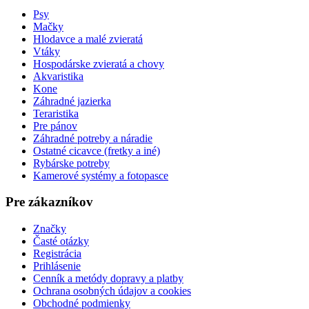
Psy
Mačky
Hlodavce a malé zvieratá
Vtáky
Hospodárske zvieratá a chovy
Akvaristika
Kone
Záhradné jazierka
Teraristika
Pre pánov
Záhradné potreby a náradie
Ostatné cicavce (fretky a iné)
Rybárske potreby
Kamerové systémy a fotopasce
Pre zákazníkov
Značky
Časté otázky
Registrácia
Prihlásenie
Cenník a metódy dopravy a platby
Ochrana osobných údajov a cookies
Obchodné podmienky