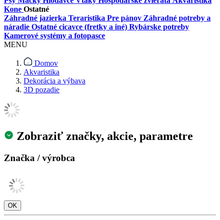
Psy
Mačky
Hlodavce
Vtáky
Hospodárske zvieratá
Akvaristika
Kone
Ostatné
Záhradné jazierka
Teraristika
Pre pánov
Záhradné potreby a
náradie
Ostatné cicavce (fretky a iné)
Rybárske potreby
Kamerové systémy a fotopasce
MENU
Domov
Akvaristika
Dekorácia a výbava
3D pozadie
Zobraziť značky, akcie, parametre
Značka / výrobca