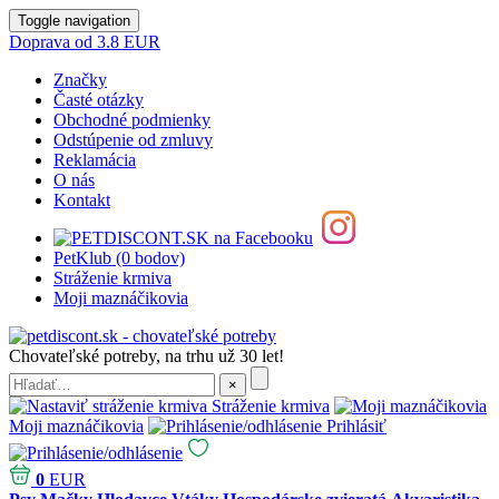
Toggle navigation
Doprava od 3.8 EUR
Značky
Časté otázky
Obchodné podmienky
Odstúpenie od zmluvy
Reklamácia
O nás
Kontakt
PetKlub (0 bodov)
Stráženie krmiva
Moji maznáčikovia
Chovateľské potreby, na trhu už 30 let!
Stráženie krmiva
Moji maznáčikovia
Prihlásiť
0
EUR