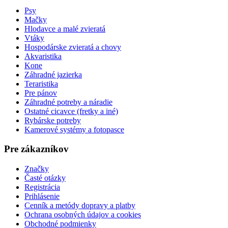
Psy
Mačky
Hlodavce a malé zvieratá
Vtáky
Hospodárske zvieratá a chovy
Akvaristika
Kone
Záhradné jazierka
Teraristika
Pre pánov
Záhradné potreby a náradie
Ostatné cicavce (fretky a iné)
Rybárske potreby
Kamerové systémy a fotopasce
Pre zákazníkov
Značky
Časté otázky
Registrácia
Prihlásenie
Cenník a metódy dopravy a platby
Ochrana osobných údajov a cookies
Obchodné podmienky