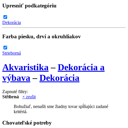
Upresniť podkategóriu
Dekorácia
Farba piesku, drví a okruhliakov
Strieborná
Akvaristika
–
Dekorácia a
výbava
–
Dekorácia
Zapnuté filtry:
Stříbrná
× zrušit
Bohužiaľ, nenašli sme žiadny tovar spĺňajúci zadané
kritériá.
Chovateľské potreby