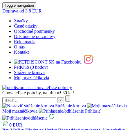
Toggle navigation
Doprava od 3.8 EUR
Značky
Časté otázky
Obchodné podmienky
Odstúpenie od zmluvy
Reklamácia
O nás
Kontakt
PetKlub (0 bodov)
Stráženie krmiva
Moji maznáčikovia
Chovateľské potreby, na trhu už 30 let!
Stráženie krmiva
Moji maznáčikovia
Prihlásiť
0
EUR