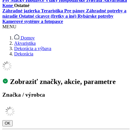
Psy
Mačky
Hlodavce
Vtáky
Hospodárske zvieratá
Akvaristika
Kone
Ostatné
Záhradné jazierka
Teraristika
Pre pánov
Záhradné potreby a
náradie
Ostatné cicavce (fretky a iné)
Rybárske potreby
Kamerové systémy a fotopasce
MENU
Domov
Akvaristika
Dekorácia a výbava
Dekorácia
Zobraziť značky, akcie, parametre
Značka / výrobca