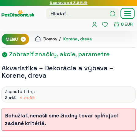
Doprava od 3.8 EUR
Tog
nav
0
EUR
Domov
Korene, dreva
MENU
Zobraziť značky, akcie, parametre
Akvaristika
–
Dekorácia a výbava
–
Korene, dreva
Zapnuté filtry:
Zlatá
× zrušit
Bohužiaľ, nenašli sme žiadny tovar spĺňajúci
zadané kritériá.