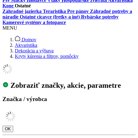
Psy
Mačky
Hlodavce
Vtáky
Hospodárske zvieratá
Akvaristika
Kone
Ostatné
Záhradné jazierka
Teraristika
Pre pánov
Záhradné potreby a
náradie
Ostatné cicavce (fretky a iné)
Rybárske potreby
Kamerové systémy a fotopasce
MENU
Domov
Akvaristika
Dekorácia a výbava
Kryty kúrenia a filtrov, pomôcky
Zobraziť značky, akcie, parametre
Značka / výrobca