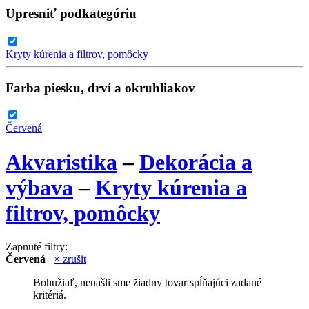
Upresniť podkategóriu
Kryty kúrenia a filtrov, pomôcky
Farba piesku, drví a okruhliakov
Červená
Akvaristika
–
Dekorácia a
výbava
–
Kryty kúrenia a
filtrov, pomôcky
Zapnuté filtry:
Červená
× zrušit
Bohužiaľ, nenašli sme žiadny tovar spĺňajúci zadané
kritériá.