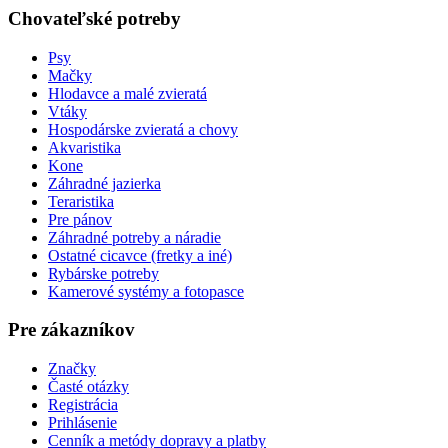
Chovateľské potreby
Psy
Mačky
Hlodavce a malé zvieratá
Vtáky
Hospodárske zvieratá a chovy
Akvaristika
Kone
Záhradné jazierka
Teraristika
Pre pánov
Záhradné potreby a náradie
Ostatné cicavce (fretky a iné)
Rybárske potreby
Kamerové systémy a fotopasce
Pre zákazníkov
Značky
Časté otázky
Registrácia
Prihlásenie
Cenník a metódy dopravy a platby