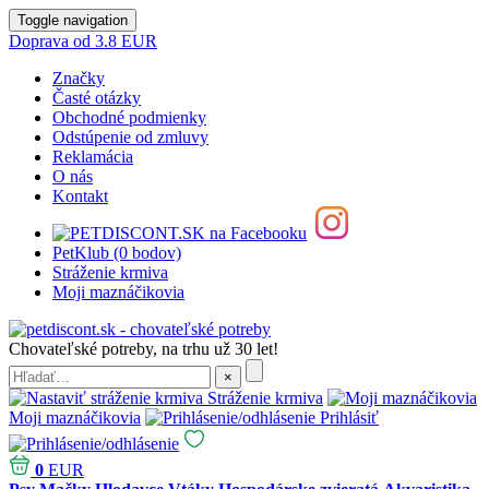
Toggle navigation
Doprava od 3.8 EUR
Značky
Časté otázky
Obchodné podmienky
Odstúpenie od zmluvy
Reklamácia
O nás
Kontakt
PetKlub (0 bodov)
Stráženie krmiva
Moji maznáčikovia
Chovateľské potreby, na trhu už 30 let!
Stráženie krmiva
Moji maznáčikovia
Prihlásiť
0
EUR