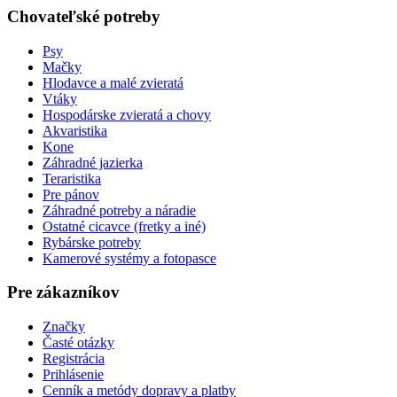
Chovateľské potreby
Psy
Mačky
Hlodavce a malé zvieratá
Vtáky
Hospodárske zvieratá a chovy
Akvaristika
Kone
Záhradné jazierka
Teraristika
Pre pánov
Záhradné potreby a náradie
Ostatné cicavce (fretky a iné)
Rybárske potreby
Kamerové systémy a fotopasce
Pre zákazníkov
Značky
Časté otázky
Registrácia
Prihlásenie
Cenník a metódy dopravy a platby