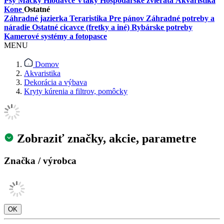
Psy
Mačky
Hlodavce
Vtáky
Hospodárske zvieratá
Akvaristika
Kone
Ostatné
Záhradné jazierka
Teraristika
Pre pánov
Záhradné potreby a
náradie
Ostatné cicavce (fretky a iné)
Rybárske potreby
Kamerové systémy a fotopasce
MENU
Domov
Akvaristika
Dekorácia a výbava
Kryty kúrenia a filtrov, pomôcky
Zobraziť značky, akcie, parametre
Značka / výrobca