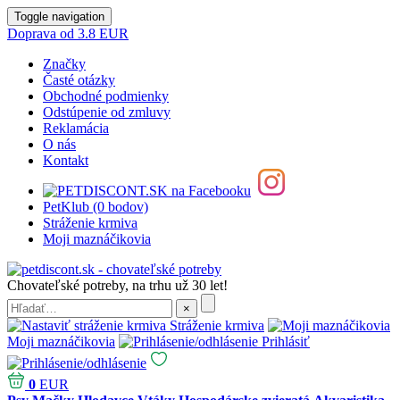
Toggle navigation
Doprava od 3.8 EUR
Značky
Časté otázky
Obchodné podmienky
Odstúpenie od zmluvy
Reklamácia
O nás
Kontakt
PetKlub (0 bodov)
Stráženie krmiva
Moji maznáčikovia
Chovateľské potreby, na trhu už 30 let!
Stráženie krmiva
Moji maznáčikovia
Prihlásiť
0
EUR