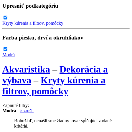
Upresniť podkategóriu
Kryty kúrenia a filtrov, pomôcky
Farba piesku, drví a okruhliakov
Modrá
Akvaristika
–
Dekorácia a
výbava
–
Kryty kúrenia a
filtrov, pomôcky
Zapnuté filtry:
Modrá
× zrušit
Bohužiaľ, nenašli sme žiadny tovar spĺňajúci zadané
kritériá.