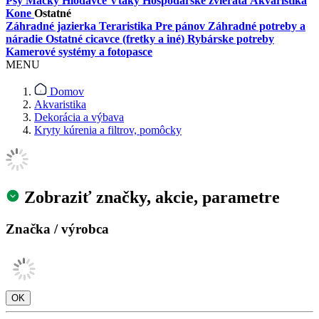
Psy
Mačky
Hlodavce
Vtáky
Hospodárske zvieratá
Akvaristika
Kone
Ostatné
Záhradné jazierka
Teraristika
Pre pánov
Záhradné potreby a
náradie
Ostatné cicavce (fretky a iné)
Rybárske potreby
Kamerové systémy a fotopasce
MENU
Domov
Akvaristika
Dekorácia a výbava
Kryty kúrenia a filtrov, pomôcky
Zobraziť značky, akcie, parametre
Značka / výrobca