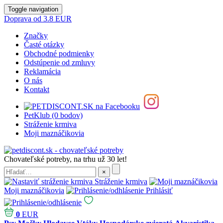
Toggle navigation
Doprava od 3.8 EUR
Značky
Časté otázky
Obchodné podmienky
Odstúpenie od zmluvy
Reklamácia
O nás
Kontakt
PetKlub (0 bodov)
Stráženie krmiva
Moji maznáčikovia
Chovateľské potreby, na trhu už 30 let!
Stráženie krmiva
Moji maznáčikovia
Prihlásiť
0
EUR