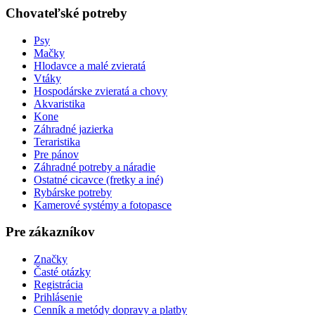
Chovateľské potreby
Psy
Mačky
Hlodavce a malé zvieratá
Vtáky
Hospodárske zvieratá a chovy
Akvaristika
Kone
Záhradné jazierka
Teraristika
Pre pánov
Záhradné potreby a náradie
Ostatné cicavce (fretky a iné)
Rybárske potreby
Kamerové systémy a fotopasce
Pre zákazníkov
Značky
Časté otázky
Registrácia
Prihlásenie
Cenník a metódy dopravy a platby