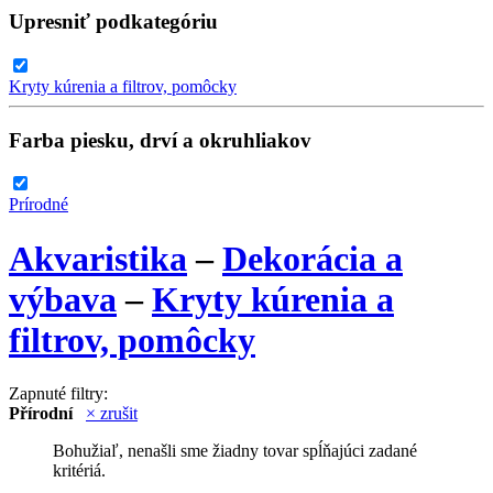
Upresniť podkategóriu
Kryty kúrenia a filtrov, pomôcky
Farba piesku, drví a okruhliakov
Prírodné
Akvaristika
–
Dekorácia a
výbava
–
Kryty kúrenia a
filtrov, pomôcky
Zapnuté filtry:
Přírodní
× zrušit
Bohužiaľ, nenašli sme žiadny tovar spĺňajúci zadané
kritériá.