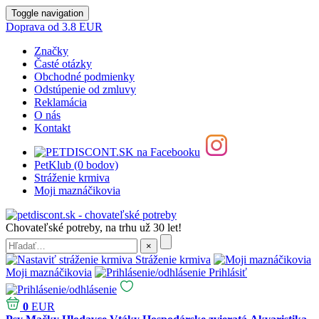
Toggle navigation
Doprava od 3.8 EUR
Značky
Časté otázky
Obchodné podmienky
Odstúpenie od zmluvy
Reklamácia
O nás
Kontakt
PetKlub (0 bodov)
Stráženie krmiva
Moji maznáčikovia
Chovateľské potreby, na trhu už 30 let!
Stráženie krmiva
Moji maznáčikovia
Prihlásiť
0
EUR