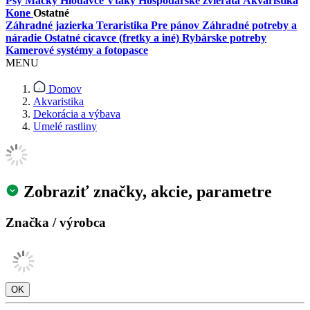
Psy
Mačky
Hlodavce
Vtáky
Hospodárske zvieratá
Akvaristika
Kone
Ostatné
Záhradné jazierka
Teraristika
Pre pánov
Záhradné potreby a
náradie
Ostatné cicavce (fretky a iné)
Rybárske potreby
Kamerové systémy a fotopasce
MENU
Domov
Akvaristika
Dekorácia a výbava
Umelé rastliny
Zobraziť značky, akcie, parametre
Značka / výrobca