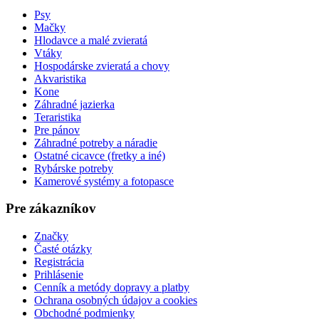
Psy
Mačky
Hlodavce a malé zvieratá
Vtáky
Hospodárske zvieratá a chovy
Akvaristika
Kone
Záhradné jazierka
Teraristika
Pre pánov
Záhradné potreby a náradie
Ostatné cicavce (fretky a iné)
Rybárske potreby
Kamerové systémy a fotopasce
Pre zákazníkov
Značky
Časté otázky
Registrácia
Prihlásenie
Cenník a metódy dopravy a platby
Ochrana osobných údajov a cookies
Obchodné podmienky