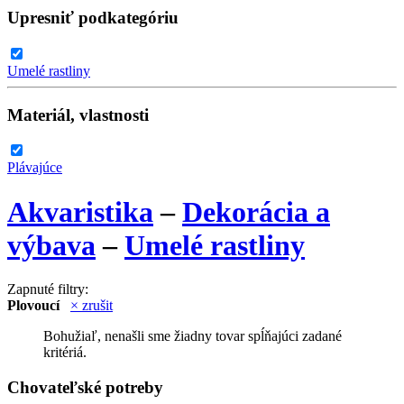
Upresniť podkategóriu
Umelé rastliny
Materiál, vlastnosti
Plávajúce
Akvaristika
–
Dekorácia a
výbava
–
Umelé rastliny
Zapnuté filtry:
Plovoucí
× zrušit
Bohužiaľ, nenašli sme žiadny tovar spĺňajúci zadané
kritériá.
Chovateľské potreby