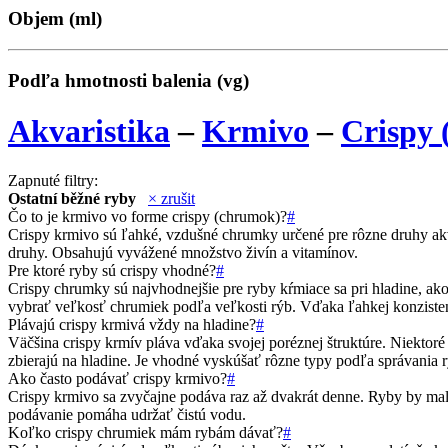
Objem (ml)
Podľa hmotnosti balenia (vg)
Akvaristika
–
Krmivo
–
Crispy
Zapnuté filtry:
Ostatní běžné ryby
× zrušit
Čo to je krmivo vo forme crispy (chrumok)?
#
Crispy krmivo sú ľahké, vzdušné chrumky určené pre rôzne druhy akvá
druhy. Obsahujú vyvážené množstvo živín a vitamínov.
Pre ktoré ryby sú crispy vhodné?
#
Crispy chrumky sú najvhodnejšie pre ryby kŕmiace sa pri hladine, ako
vybrať veľkosť chrumiek podľa veľkosti rýb. Vďaka ľahkej konzistenci
Plávajú crispy krmivá vždy na hladine?
#
Väčšina crispy krmív pláva vďaka svojej poréznej štruktúre. Niektoré
zbierajú na hladine. Je vhodné vyskúšať rôzne typy podľa správania r
Ako často podávať crispy krmivo?
#
Crispy krmivo sa zvyčajne podáva raz až dvakrát denne. Ryby by mali
podávanie pomáha udržať čistú vodu.
Koľko crispy chrumiek mám rybám dávať?
#