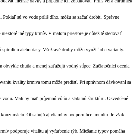
 podávať menšie dávky a prípadne ich zopakovať. Príliš veľa chrumiek
Pokiaľ sú vo vode príliš dlho, môžu sa začať drobiť. Správne
niektoré iné typy krmív. V malom priestore je dôležité sledovať
ú spirulinu alebo riasy. Všežravé druhy môžu využiť oba varianty.
m obvykle chutia a menej zaťažujú vodný stĺpec. Začiatočníci ocenia
dovaniu kvality krmiva tomu môže predísť. Pri správnom dávkovaní sa
ne vodu. Mali by mať príjemnú vôňu a stabilnú štruktúru. Osvedčené
je konzumáciu. Obsahujú aj vitamíny podporujúce imunitu. Je však
rmív podporuje vitalitu aj vyfarbenie rýb. Miešanie typov pomáha