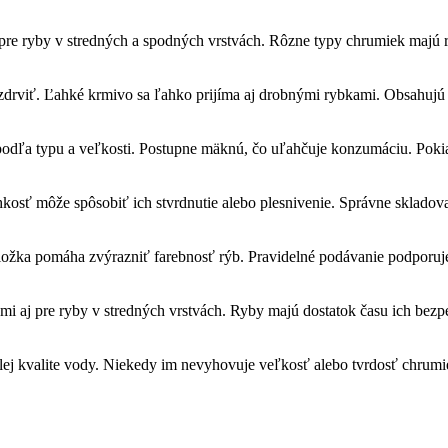
 pre ryby v stredných a spodných vrstvách. Rôzne typy chrumiek majú 
zdrviť. Ľahké krmivo sa ľahko prijíma aj drobnými rybkami. Obsahujú 
podľa typu a veľkosti. Postupne mäknú, čo uľahčuje konzumáciu. Pokia
osť môže spôsobiť ich stvrdnutie alebo plesnivenie. Správne skladovani
 zložka pomáha zvýrazniť farebnosť rýb. Pravidelné podávanie podporu
ými aj pre ryby v stredných vrstvách. Ryby majú dostatok času ich be
zlej kvalite vody. Niekedy im nevyhovuje veľkosť alebo tvrdosť chru