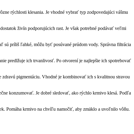
rôzne rýchlosti klesania. Je vhodné vybrať typ zodpovedajúci vášmu
dostatok živín podporujúcich rast. Je však potrebné podávať veľmi
ľ sú príliš ľahké, môžu byť posúvané prúdom vody. Správna filtrácia
e predlžuje ich trvanlivosť. Po otvorení je najlepšie ich spotrebovať
je zdravú pigmentáciu. Vhodné je kombinovať ich s kvalitnou stravou
zpečne konzumovať. Je dobré sledovať, ako rýchlo krmivo klesá. Podľa
miek. Pomáha krmivo na chvíľu namočiť, aby zmäklo a uvoľnilo vôňu.