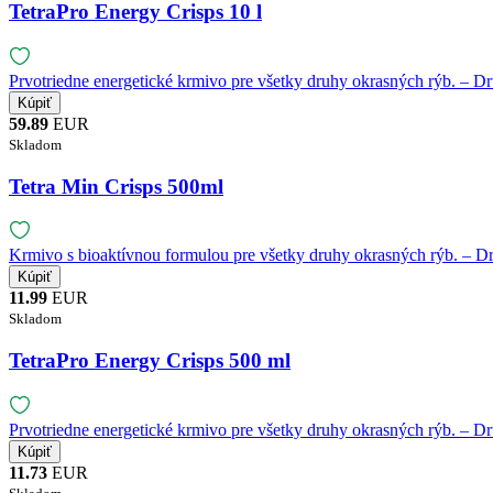
TetraPro Energy Crisps 10 l
Prvotriedne energetické krmivo pre všetky druhy okrasných rýb. – D
59.89
EUR
Skladom
Tetra Min Crisps 500ml
Krmivo s bioaktívnou formulou pre všetky druhy okrasných rýb. – Dr
11.99
EUR
Skladom
TetraPro Energy Crisps 500 ml
Prvotriedne energetické krmivo pre všetky druhy okrasných rýb. – D
11.73
EUR