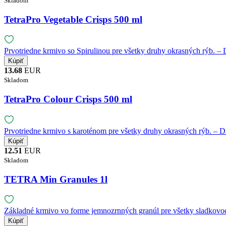
Skladom
TetraPro Vegetable Crisps 500 ml
Prvotriedne krmivo so Spirulinou pre všetky druhy okrasných rýb. – 
13.68
EUR
Skladom
TetraPro Colour Crisps 500 ml
Prvotriedne krmivo s karoténom pre všetky druhy okrasných rýb. – D
12.51
EUR
Skladom
TETRA Min Granules 1l
Základné krmivo vo forme jemnozrnných granúl pre všetky sladkovod