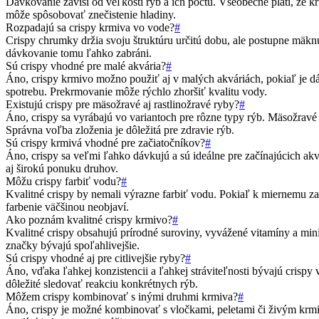
Dávkovanie závisí od veľkosti rýb a ich počtu. Všeobecne platí, že 
môže spôsobovať znečistenie hladiny.
Rozpadajú sa crispy krmiva vo vode?
#
Crispy chrumky držia svoju štruktúru určitú dobu, ale postupne mäk
dávkovanie tomu ľahko zabráni.
Sú crispy vhodné pre malé akvária?
#
Áno, crispy krmivo možno použiť aj v malých akváriách, pokiaľ je dáv
spotrebu. Prekrmovanie môže rýchlo zhoršiť kvalitu vody.
Existujú crispy pre mäsožravé aj rastlinožravé ryby?
#
Áno, crispy sa vyrábajú vo variantoch pre rôzne typy rýb. Mäsožravé r
Správna voľba zloženia je dôležitá pre zdravie rýb.
Sú crispy krmivá vhodné pre začiatočníkov?
#
Áno, crispy sa veľmi ľahko dávkujú a sú ideálne pre začínajúcich akv
aj širokú ponuku druhov.
Môžu crispy farbiť vodu?
#
Kvalitné crispy by nemali výrazne farbiť vodu. Pokiaľ k miernemu za
farbenie väčšinou neobjaví.
Ako poznám kvalitné crispy krmivo?
#
Kvalitné crispy obsahujú prírodné suroviny, vyvážené vitamíny a min
značky bývajú spoľahlivejšie.
Sú crispy vhodné aj pre citlivejšie ryby?
#
Áno, vďaka ľahkej konzistencii a ľahkej stráviteľnosti bývajú crispy
dôležité sledovať reakciu konkrétnych rýb.
Môžem crispy kombinovať s inými druhmi krmiva?
#
Áno, crispy je možné kombinovať s vločkami, peletami či živým krmi