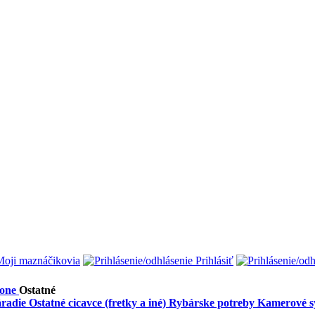
oji maznáčikovia
Prihlásiť
one
Ostatné
radie
Ostatné cicavce (fretky a iné)
Rybárske potreby
Kamerové sy