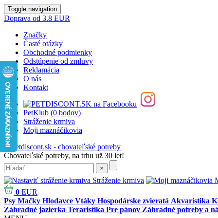
Toggle navigation
Doprava od 3.8 EUR
Značky
Časté otázky
Obchodné podmienky
Odstúpenie od zmluvy
Reklamácia
O nás
Kontakt
PetKlub (0 bodov)
Stráženie krmiva
Moji maznáčikovia
Chovateľské potreby, na trhu už 30 let!
Stráženie krmiva
M
0
EUR
Psy
Mačky
Hlodavce
Vtáky
Hospodárske zvieratá
Akvaristika
K
Záhradné jazierka
Teraristika
Pre pánov
Záhradné potreby a ná