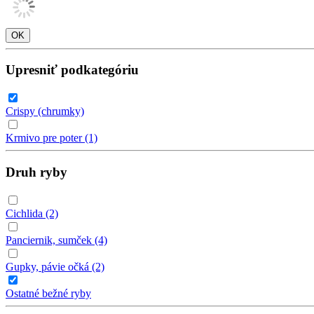
Upresniť podkategóriu
Crispy (chrumky)
Krmivo pre poter
(1)
Druh ryby
Cichlida
(2)
Panciernik, sumček
(4)
Gupky, pávie očká
(2)
Ostatné bežné ryby