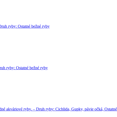
Druh ryby: Ostatné bežné ryby
ruh ryby: Ostatné bežné ryby
né akváriové ryby. – Druh ryby: Cichlida, Gupky, pávie očká, Ostatn