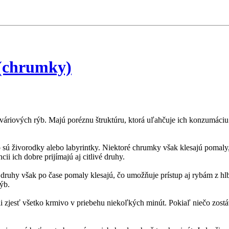
 (chrumky)
riových rýb. Majú poréznu štruktúru, ktorá uľahčuje ich konzumáciu. 
 sú živorodky alebo labyrintky. Niektoré chrumky však klesajú pomaly,
i ich dobre prijímajú aj citlivé druhy.
 druhy však po čase pomaly klesajú, čo umožňuje prístup aj rybám z hlb
ýb.
 zjesť všetko krmivo v priebehu niekoľkých minút. Pokiaľ niečo zostáva