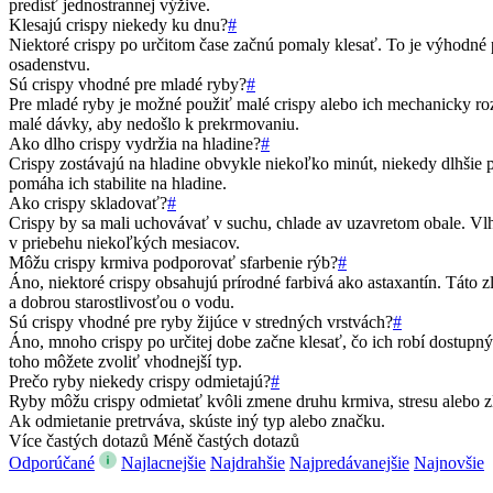
predísť jednostrannej výžive.
Klesajú crispy niekedy ku dnu?
#
Niektoré crispy po určitom čase začnú pomaly klesať. To je výhodné
osadenstvu.
Sú crispy vhodné pre mladé ryby?
#
Pre mladé ryby je možné použiť malé crispy alebo ich mechanicky ro
malé dávky, aby nedošlo k prekrmovaniu.
Ako dlho crispy vydržia na hladine?
#
Crispy zostávajú na hladine obvykle niekoľko minút, niekedy dlhšie 
pomáha ich stabilite na hladine.
Ako crispy skladovať?
#
Crispy by sa mali uchovávať v suchu, chlade av uzavretom obale. Vlhk
v priebehu niekoľkých mesiacov.
Môžu crispy krmiva podporovať sfarbenie rýb?
#
Áno, niektoré crispy obsahujú prírodné farbivá ako astaxantín. Táto
a dobrou starostlivosťou o vodu.
Sú crispy vhodné pre ryby žijúce v stredných vrstvách?
#
Áno, mnoho crispy po určitej dobe začne klesať, čo ich robí dostupn
toho môžete zvoliť vhodnejší typ.
Prečo ryby niekedy crispy odmietajú?
#
Ryby môžu crispy odmietať kvôli zmene druhu krmiva, stresu alebo 
Ak odmietanie pretrváva, skúste iný typ alebo značku.
Více častých dotazů
Méně častých dotazů
Odporúčané
Najlacnejšie
Najdrahšie
Najpredávanejšie
Najnovšie