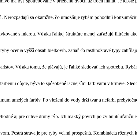
krmivo má byť spotrebované v priebehu dvoch až troch minút. Je lepšie
nú. Nerozpadajú sa okamžite, čo umožňuje rybám pohodlnú konzumáciu. 
kované s mierou. Vďaka ľahkej štruktúre menej zaťažujú filtráciu ako 
yby ocenia vyšší obsah bielkovín, zatiaľ čo rastlinožravé typy zahŕňaj
aristov. Vďaka tomu, že plávajú, je ľahké sledovať ich spotrebu. Rybá
farbeniu dôjde, býva to spôsobené lacnejšími farbivami v krmive. Sle
imum umelých farbív. Po vložení do vody drží tvar a nefarbí prebytoč
 vhodné aj pre citlivé druhy rýb. Ich mäkký povrch po zvlhnutí uľahču
vom. Pestrá strava je pre ryby veľmi prospešná. Kombinácia rôznych k