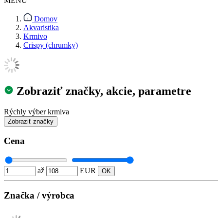
MENU
Domov
Akvaristika
Krmivo
Crispy (chrumky)
Zobraziť značky, akcie, parametre
Rýchly výber krmiva
Cena
až
EUR
Značka / výrobca