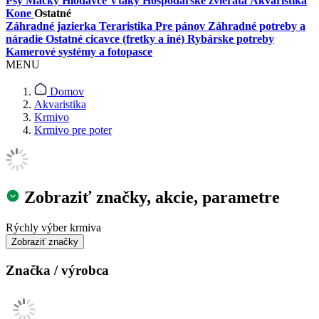
Psy
Mačky
Hlodavce
Vtáky
Hospodárske zvieratá
Akvaristika
Kone
Ostatné
Záhradné jazierka
Teraristika
Pre pánov
Záhradné potreby a
náradie
Ostatné cicavce (fretky a iné)
Rybárske potreby
Kamerové systémy a fotopasce
MENU
Domov
Akvaristika
Krmivo
Krmivo pre poter
Zobraziť značky, akcie, parametre
Rýchly výber krmiva
Značka / výrobca