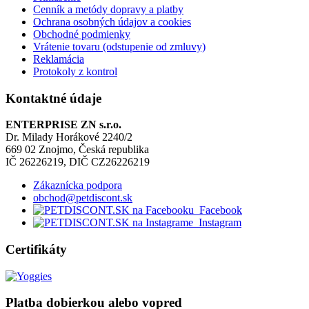
Cenník a metódy dopravy a platby
Ochrana osobných údajov a cookies
Obchodné podmienky
Vrátenie tovaru (odstupenie od zmluvy)
Reklamácia
Protokoly z kontrol
Kontaktné údaje
ENTERPRISE ZN s.r.o.
Dr. Milady Horákové 2240/2
669 02 Znojmo, Česká republika
IČ 26226219, DIČ CZ26226219
Zákaznícka podpora
obchod@petdiscont.sk
Facebook
Instagram
Certifikáty
Platba dobierkou alebo vopred