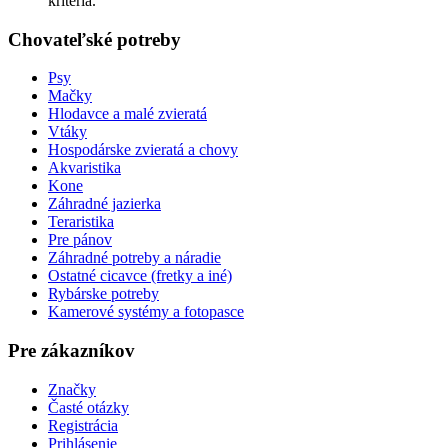
kritériá.
Chovateľské potreby
Psy
Mačky
Hlodavce a malé zvieratá
Vtáky
Hospodárske zvieratá a chovy
Akvaristika
Kone
Záhradné jazierka
Teraristika
Pre pánov
Záhradné potreby a náradie
Ostatné cicavce (fretky a iné)
Rybárske potreby
Kamerové systémy a fotopasce
Pre zákazníkov
Značky
Časté otázky
Registrácia
Prihlásenie