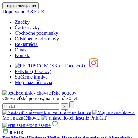
Toggle navigation
Doprava od 3.8 EUR
Značky
Časté otázky
Obchodné podmienky
Odstúpenie od zmluvy
Reklamácia
O nás
Kontakt
PetKlub (0 bodov)
Stráženie krmiva
Moji maznáčikovia
Chovateľské potreby, na trhu už 30 let!
Stráženie krmiva
Moji maznáčikovia
Prihlásiť
0
EUR