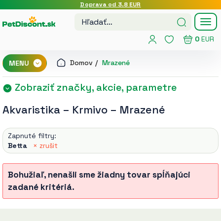
Doprava od 3.8 EUR
Tog
nav
0
EUR
Domov
Mrazené
MENU
Zobraziť značky, akcie, parametre
Akvaristika
–
Krmivo
–
Mrazené
Zapnuté filtry:
Betta
× zrušit
Bohužiaľ, nenašli sme žiadny tovar spĺňajúci
zadané kritériá.