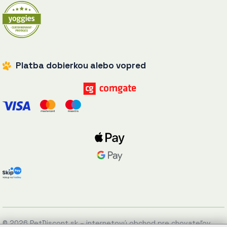
Platba dobierkou alebo vopred
© 2026 PetDiscont.sk – internetový obchod pre chovateľov.