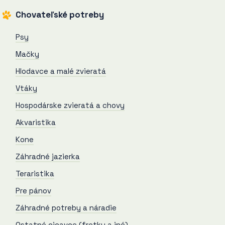
Chovateľské potreby
Psy
Mačky
Hlodavce a malé zvieratá
Vtáky
Hospodárske zvieratá a chovy
Akvaristika
Kone
Záhradné jazierka
Teraristika
Pre pánov
Záhradné potreby a náradie
Ostatné cicavce (fretky a iné)