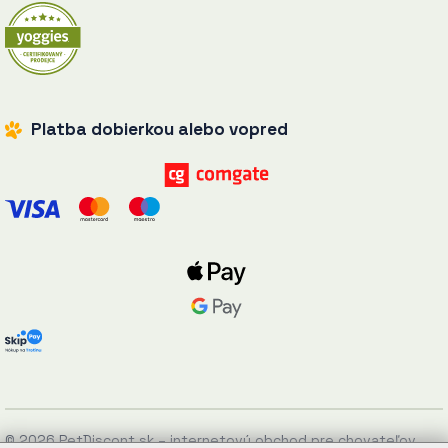
Platba dobierkou alebo vopred
© 2026 PetDiscont.sk – internetový obchod pre chovateľov.