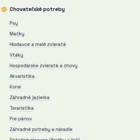
Chovateľské potreby
Psy
Mačky
Hlodavce a malé zvieratá
Vtáky
Hospodárske zvieratá a chovy
Akvaristika
Kone
Záhradné jazierka
Teraristika
Pre pánov
Záhradné potreby a náradie
Ostatné cicavce (fretky a iné)