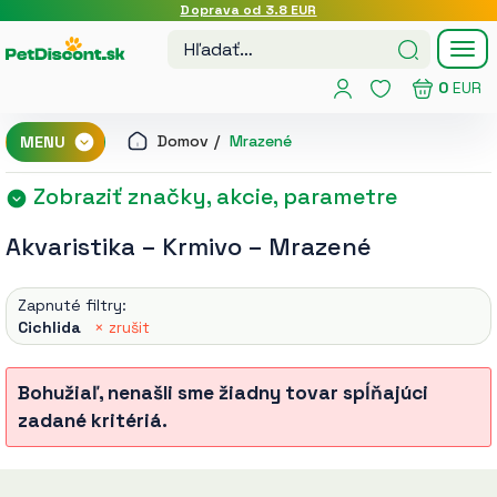
Doprava od 3.8 EUR
Tog
nav
0
EUR
Domov
Mrazené
MENU
Zobraziť značky, akcie, parametre
Akvaristika
–
Krmivo
–
Mrazené
Zapnuté filtry:
Cichlida
× zrušit
Bohužiaľ, nenašli sme žiadny tovar spĺňajúci
zadané kritériá.