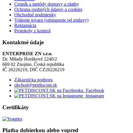
Cenník a metódy dopravy a platby
Ochrana osobných údajov a cookies
Obchodné podmienky
Vrátenie tovaru (odstupenie od zmluvy)
Reklamácia
Protokoly z kontrol
Kontaktné údaje
ENTERPRISE ZN s.r.o.
Dr. Milady Horákové 2240/2
669 02 Znojmo, Česká republika
IČ 26226219, DIČ CZ26226219
Zákaznícka podpora
obchod@petdiscont.sk
Facebook
Instagram
Certifikáty
Platba dobierkou alebo vopred