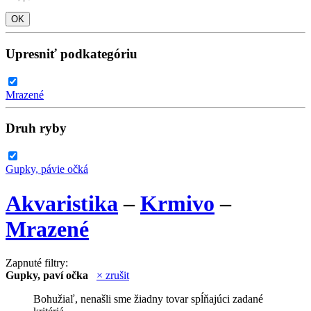
Upresniť podkategóriu
Mrazené
Druh ryby
Gupky, pávie očká
Akvaristika
–
Krmivo
–
Mrazené
Zapnuté filtry:
Gupky, paví očka
× zrušit
Bohužiaľ, nenašli sme žiadny tovar spĺňajúci zadané