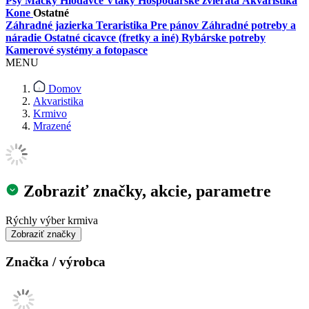
Psy
Mačky
Hlodavce
Vtáky
Hospodárske zvieratá
Akvaristika
Kone
Ostatné
Záhradné jazierka
Teraristika
Pre pánov
Záhradné potreby a
náradie
Ostatné cicavce (fretky a iné)
Rybárske potreby
Kamerové systémy a fotopasce
MENU
Domov
Akvaristika
Krmivo
Mrazené
Zobraziť značky, akcie, parametre
Rýchly výber krmiva
Značka / výrobca