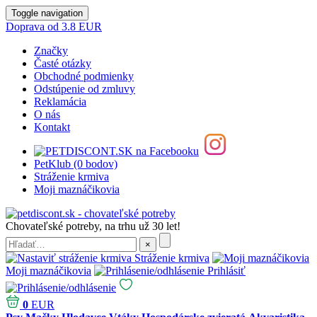
Toggle navigation
Doprava od 3.8 EUR
Značky
Časté otázky
Obchodné podmienky
Odstúpenie od zmluvy
Reklamácia
O nás
Kontakt
PetKlub (0 bodov)
Stráženie krmiva
Moji maznáčikovia
Chovateľské potreby, na trhu už 30 let!
Stráženie krmiva
Moji maznáčikovia
Prihlásiť
0
EUR