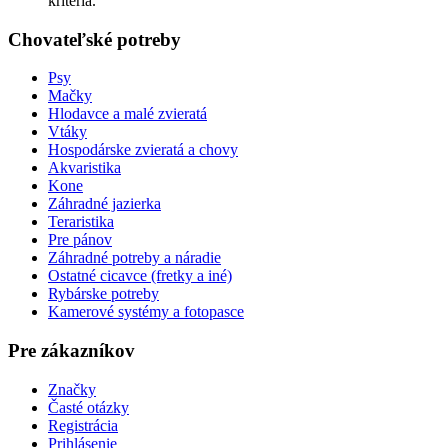
kritériá.
Chovateľské potreby
Psy
Mačky
Hlodavce a malé zvieratá
Vtáky
Hospodárske zvieratá a chovy
Akvaristika
Kone
Záhradné jazierka
Teraristika
Pre pánov
Záhradné potreby a náradie
Ostatné cicavce (fretky a iné)
Rybárske potreby
Kamerové systémy a fotopasce
Pre zákazníkov
Značky
Časté otázky
Registrácia
Prihlásenie