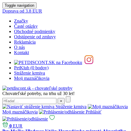
Toggle navigation
Doprava od 3.8 EUR
Značky
Časté otázky
Obchodné podmienky
Odstúpenie od zmluvy
Reklamácia
O nás
Kontakt
PetKlub (0 bodov)
Stráženie krmiva
Moji maznáčikovia
Chovateľské potreby, na trhu už 30 let!
Stráženie krmiva
Moji maznáčikovia
Prihlásiť
0
EUR