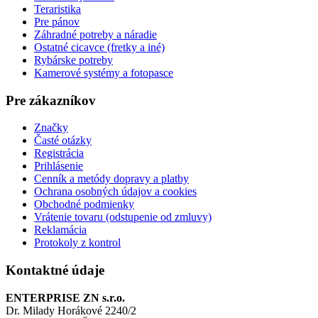
Teraristika
Pre pánov
Záhradné potreby a náradie
Ostatné cicavce (fretky a iné)
Rybárske potreby
Kamerové systémy a fotopasce
Pre zákazníkov
Značky
Časté otázky
Registrácia
Prihlásenie
Cenník a metódy dopravy a platby
Ochrana osobných údajov a cookies
Obchodné podmienky
Vrátenie tovaru (odstupenie od zmluvy)
Reklamácia
Protokoly z kontrol
Kontaktné údaje
ENTERPRISE ZN s.r.o.
Dr. Milady Horákové 2240/2