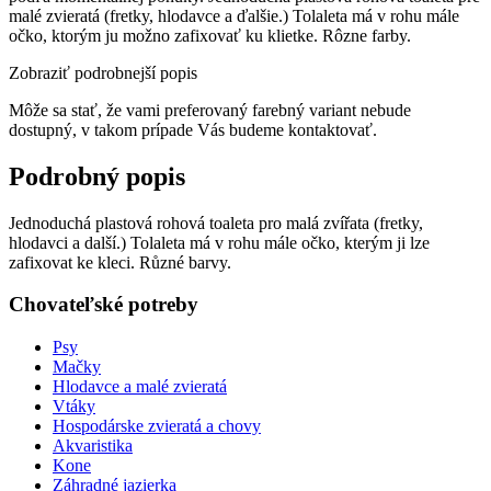
malé zvieratá (fretky, hlodavce a ďalšie.) Tolaleta má v rohu mále
očko, ktorým ju možno zafixovať ku klietke. Rôzne farby.
Zobraziť podrobnejší popis
Môže sa stať, že vami preferovaný farebný variant nebude
dostupný, v takom prípade Vás budeme kontaktovať.
Podrobný popis
Jednoduchá plastová rohová toaleta pro malá zvířata (fretky,
hlodavci a další.) Tolaleta má v rohu mále očko, kterým ji lze
zafixovat ke kleci. Různé barvy.
Chovateľské potreby
Psy
Mačky
Hlodavce a malé zvieratá
Vtáky
Hospodárske zvieratá a chovy
Akvaristika
Kone
Záhradné jazierka