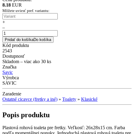
8.18
EUR
Môžete uviesť pref. variantu:
+
–
Pridať do košíka
Do košíka
Kód produktu
2543
Dostupnosť
Skladom
– viac ako 30 ks
Značka
Savic
Výrobca
SAVIC
Zaradenie
Ostatné cicavce (fretky a iné)
»
Toalety
»
Klasické
Popis produktu
Plastová rohová toaleta pre fretky. Veľkosť: 26x28x15 cm. Farba
podľa momentálnej ponuky. Jednoduchá plastová rohová toaleta pre