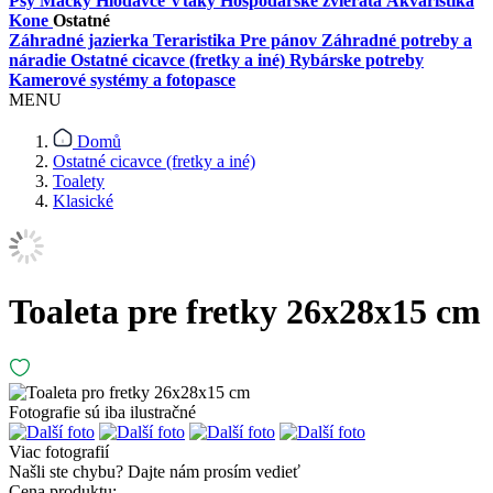
Psy
Mačky
Hlodavce
Vtáky
Hospodárske zvieratá
Akvaristika
Kone
Ostatné
Záhradné jazierka
Teraristika
Pre pánov
Záhradné potreby a
náradie
Ostatné cicavce (fretky a iné)
Rybárske potreby
Kamerové systémy a fotopasce
MENU
Domů
Ostatné cicavce (fretky a iné)
Toalety
Klasické
Toaleta pre fretky 26x28x15 cm
Fotografie sú iba ilustračné
Viac fotografií
Našli ste chybu?
Dajte nám prosím vedieť
Cena produktu: