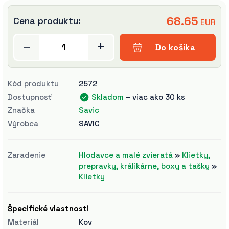
68.65
Cena produktu:
EUR
–
+
Do košíka
Kód produktu
2572
Dostupnosť
Skladom
– viac ako 30 ks
Značka
Savic
Výrobca
SAVIC
Zaradenie
Hlodavce a malé zvieratá
»
Klietky,
prepravky, králikárne, boxy a tašky
»
Klietky
Špecifické vlastnosti
Materiál
Kov