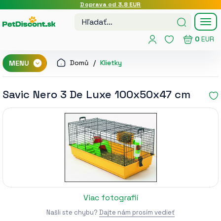
Doprava od 3.8 EUR
Tog
nav
0
EUR
Domů
Klietky
MENU
Savic Nero 3 De Luxe 100x50x47 cm
Viac fotografií
Našli ste chybu?
Dajte nám prosím vedieť