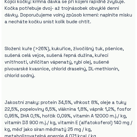
Kojící kočky: krmná dávka se při kojení rapidně zvyšuje.
Kočka potřebuje dvoj- až trojnásobek obvyklé denní
dávky. Doporučujeme volný způsob krmení: naplníte misku
a necháte kočku sníst kolik bude chtít.
Složení: kuře (>26%), kukuřice, živočišný tuk, pšenice,
sušená celá vejce, sušená řepná dužina, kuřecí
vnitřnosti, uhličitan vápenatý, rybí olej, sušené
pivovarské kvasnice, chlorid draselný, DL-methionin,
chlorid sodný.
Jakostní znaky: protein 34,5%, vlhkost 8%, oleje a tuky
22,5%, popeloviny 6,5%, vláknina 1,8%, vápník 1,2%, fosfor
0,95%, DHA 0,1%, hořčík 0,09%, vitamín A 12000 m.j./ kg,
vitamín D3 900 m.j./ kg, vitamín E (alfatokoferol) 140 mg /
kg, měď jako síran měďnatý 25 mg / kg,
metabolizovatelná energie 4,071 kcal / kg.