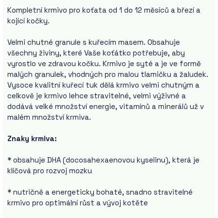
Kompletní krmivo pro koťata od 1 do 12 měsíců a březí a
kojící kočky.
Velmi chutné granule s kuřecím masem. Obsahuje
všechny živiny, které Vaše koťátko potřebuje, aby
vyrostlo ve zdravou kočku. Krmivo je syté a je ve formě
malých granulek, vhodných pro malou tlamičku a žaludek.
Vysoce kvalitní kuřecí tuk dělá krmivo velmi chutným a
celkově je krmivo lehce stravitelné, velmi výživné a
dodává velké množství energie, vitamínů a minerálů už v
malém množství krmiva.
Znaky krmiva:
* obsahuje DHA (docosahexaenovou kyselinu), která je
klíčová pro rozvoj mozku
* nutričně a energeticky bohaté, snadno stravitelné
krmivo pro optimální růst a vývoj kotěte