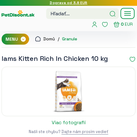
Doprava od 3.8 EUR
Tog
nav
0
EUR
Domů
Granule
MENU
Iams Kitten Rich In Chicken 10 kg
Viac fotografií
Našli ste chybu?
Dajte nám prosím vedieť