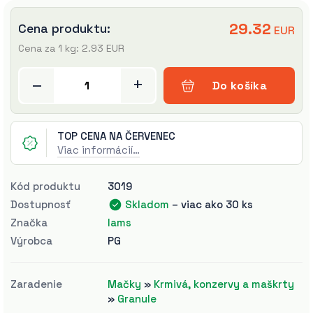
29.32
Cena produktu:
EUR
Cena za 1 kg: 2.93 EUR
–
+
Do košíka
TOP CENA NA ČERVENEC
Viac informácií…
Kód produktu
3019
Dostupnosť
Skladom
– viac ako 30 ks
Značka
Iams
Výrobca
PG
Zaradenie
Mačky
»
Krmivá, konzervy a maškrty
»
Granule