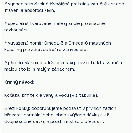
* vysoce stravitelné živočišné proteiny zaručují snadné
trávení a absorpci živin,
* speciálně tvarované malé granule pro snadné
rozkousání
* vyvážený poměr Omega-3 a Omega-6 mastných
kyseliny pro zdravou kůži a zářivou srst
* přírodní vláknina udržuje zdravý trávící trakt a zaručí i
malou stolici s malým zápachem.
Krmný návod:
Koťata: krmte dle váhy a věku (viz tabulka).
Březí kočky: doporučujeme podávat v prvních fázích
březosti normální nebo lehce zvýšené dávky a až
dvojnásobné dávky v pozdním stádiu březosti.