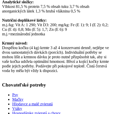
Analytické složky:
Vlhkost 81,5 % protein 7,5 % obsah tuku 3,7 % obsah
anorganických látek 1,3 % hrubá vláknina 0,5 %
Nutriční doplňkové látky:
m.j./kg: Vit A: 1 290; Vit D3: 200; mg/kg: Fe (E 1): 9; I (E 2): 0,2;
Cu (E 4): 0,8; Mn (E 5): 1,7; Zn (E 6): 9
m.j.=mezinárodní jednotka
Krmný návod:
Dospělou kočku (4 kg) krmte 3 až 4 konzervami denně, nejlépe ve
dvou samostatných dávkách (porcích). Individuální potřeby se
mohou lišit a krmnou dávku je proto nutné přizpůsobit tak, aby si
vaše kočka udržela optimální hmotnost. Březí a kojící kočky krmte
podle jejich potřeby. Podávejte při pokojové teplotě. Čistá čerstvá
voda by měla být vždy k dispozici.
Chovateľské potreby
Psy
Mačky
Hlodavce a malé zvieratá
Vtáky
Hospodárske zvieratá a chovy