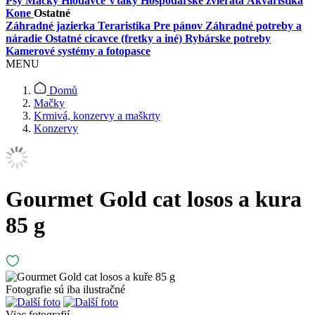
Psy
Mačky
Hlodavce
Vtáky
Hospodárske zvieratá
Akvaristika
Kone
Ostatné
Záhradné jazierka
Teraristika
Pre pánov
Záhradné potreby a
náradie
Ostatné cicavce (fretky a iné)
Rybárske potreby
Kamerové systémy a fotopasce
MENU
Domů
Mačky
Krmivá, konzervy a maškrty
Konzervy
Gourmet Gold cat losos a kura
85 g
Fotografie sú iba ilustračné
Viac fotografií