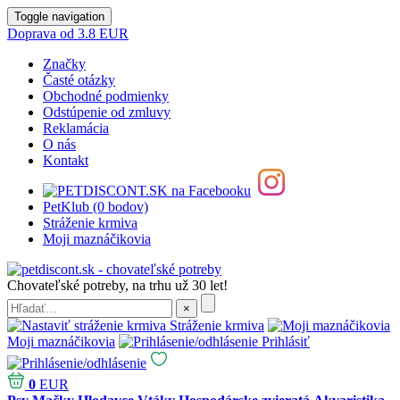
Toggle navigation
Doprava od 3.8 EUR
Značky
Časté otázky
Obchodné podmienky
Odstúpenie od zmluvy
Reklamácia
O nás
Kontakt
PetKlub (0 bodov)
Stráženie krmiva
Moji maznáčikovia
Chovateľské potreby, na trhu už 30 let!
Stráženie krmiva
Moji maznáčikovia
Prihlásiť
0
EUR