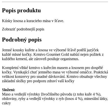
Popis produktu
Kúsky lososa a kuracieho mäsa v šťave.
Zobraziť podrobnejší popis
Podrobný popis
Jemné kousky kuřete a lososa ve výborné šťávě potěší jazýček
každé mlsné kočky. Krmivo Gourmet Gold nabízí nejen požitek z
každého krmení, ale zároveň posiluje organismus.
Kompletní vlhké krmivo s kuřecím masem a lososem pro dospělé
kočky. Vynikající chuť jemného masa ve výborné omáčce. Praktická
velikost konzervy pro snadné dávkování. Krmivo obsahuje všechny
základní složky pro podporu zdraví vaší kočky
Složení:
Maso a vedlejší výrobky živočišného původu (z toho kuře 4 %),
obiloviny, ryby a vedlejší výrobky z ryb (losos 4 %), minerální látky,
cukry