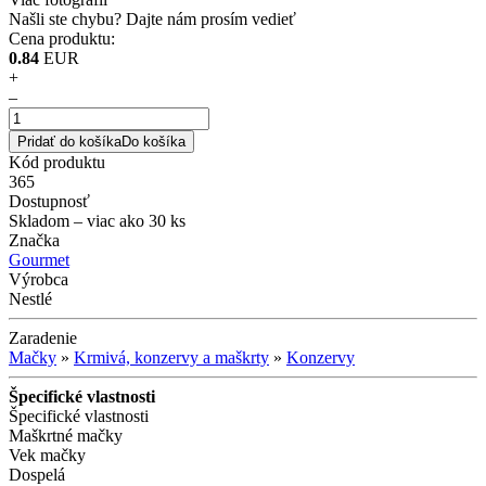
Našli ste chybu?
Dajte nám prosím vedieť
Cena produktu:
0.84
EUR
+
–
Pridať do košíka
Do košíka
Kód produktu
365
Dostupnosť
Skladom
– viac ako 30 ks
Značka
Gourmet
Výrobca
Nestlé
Zaradenie
Mačky
»
Krmivá, konzervy a maškrty
»
Konzervy
Špecifické vlastnosti
Špecifické vlastnosti
Maškrtné mačky
Vek mačky
Dospelá