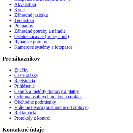
Akvaristika
Kone
Záhradné jazierka
Teraristika
Pre pánov
Záhradné potreby a náradie
Ostatné cicavce (fretky a iné)
Rybárske potreby
Kamerové systémy a fotopasce
Pre zákazníkov
Značky
Časté otázky
Registrácia
Prihlásenie
Cenník a metódy dopravy a platby
Ochrana osobných údajov a cookies
Obchodné podmienky
Vrátenie tovaru (odstupenie od zmluvy)
Reklamácia
Protokoly z kontrol
Kontaktné údaje