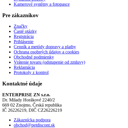
Kamerové systémy a fotopasce
Pre zákazníkov
Značky
Časté otázky
Registrácia
Prihlásenie
Cenník a metódy dopravy a platby
Ochrana osobných údajov a cookies
Obchodné podmienky
Vrátenie tovaru (odstupenie od zmluvy)
Reklamácia
Protokoly z kontrol
Kontaktné údaje
ENTERPRISE ZN s.r.o.
Dr. Milady Horákové 2240/2
669 02 Znojmo, Česká republika
IČ 26226219, DIČ CZ26226219
Zákaznícka podpora
obchod@petdiscont.sk