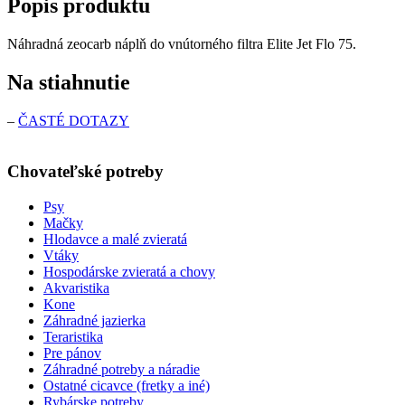
Popis produktu
Náhradná zeocarb náplň do vnútorného filtra Elite Jet Flo 75.
Na stiahnutie
–
ČASTÉ DOTAZY
Chovateľské potreby
Psy
Mačky
Hlodavce a malé zvieratá
Vtáky
Hospodárske zvieratá a chovy
Akvaristika
Kone
Záhradné jazierka
Teraristika
Pre pánov
Záhradné potreby a náradie
Ostatné cicavce (fretky a iné)
Rybárske potreby