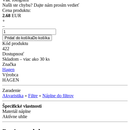
Našli ste chybu?
Dajte nám prosím vedieť
Cena produktu:
2.68
EUR
+
–
Pridať do košíka
Do košíka
Kód produktu
422
Dostupnosť
Skladom
– viac ako 30 ks
Značka
Hagen
Výrobca
HAGEN
Zaradenie
Akvaristika
»
Filtre
»
Náplne do filtrov
Špecifické vlastnosti
Materiál náplne
Aktívne uhlie