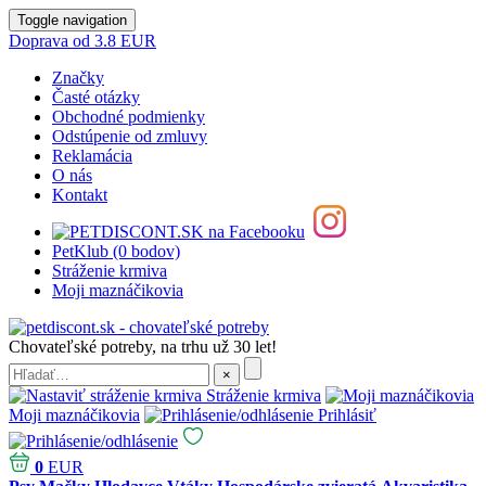
Toggle navigation
Doprava od 3.8 EUR
Značky
Časté otázky
Obchodné podmienky
Odstúpenie od zmluvy
Reklamácia
O nás
Kontakt
PetKlub (0 bodov)
Stráženie krmiva
Moji maznáčikovia
Chovateľské potreby, na trhu už 30 let!
Stráženie krmiva
Moji maznáčikovia
Prihlásiť
0
EUR