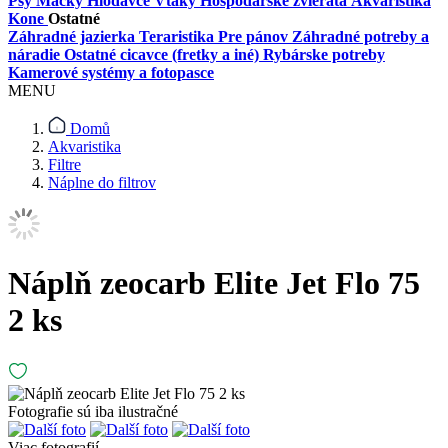
Psy
Mačky
Hlodavce
Vtáky
Hospodárske zvieratá
Akvaristika
Kone
Ostatné
Záhradné jazierka
Teraristika
Pre pánov
Záhradné potreby a
náradie
Ostatné cicavce (fretky a iné)
Rybárske potreby
Kamerové systémy a fotopasce
MENU
Domů
Akvaristika
Filtre
Náplne do filtrov
Náplň zeocarb Elite Jet Flo 75
2 ks
Fotografie sú iba ilustračné
Viac fotografií