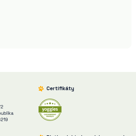
Certifikáty
/2
ublika
6219