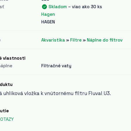
sť
Skladom
– viac ako 30 ks
Hagen
HAGEN
e
Akvaristika
»
Filtre
»
Náplne do filtrov
é vlastnosti
náplne
Filtračné vaty
oduktu
 uhlíková vložka k vnútornému filtru Fluval U3.
utie
DOTAZY