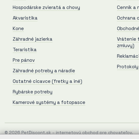
Hospodárske zvieratá a chovy
Cenník a 
Akvaristika
Ochrana o
Kone
Obchodné
Záhradné jazierka
Vrátenie 
zmluvy)
Teraristika
Reklamác
Pre pánov
Protokoly
Záhradné potreby a náradie
Ostatné cicavce (fretky a iné)
Rybárske potreby
Kamerové systémy a fotopasce
© 2026 PetDiscont.sk – internetový obchod pre chovateľov.
Tento web používa cookies.
Viac informácií a predvoľby so sp