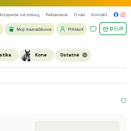
stúpenie od zmluvy
Reklamácia
O nás
Kontakt
0
EUR
Moji maznáčikovia
Prihlásiť
stika
Kone
Ostatné