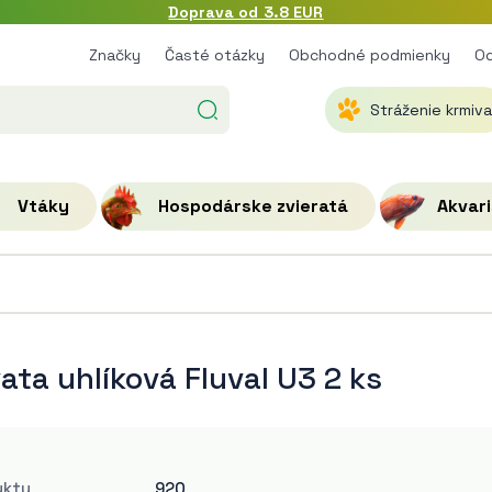
Doprava od 3.8 EUR
Značky
Časté otázky
Obchodné podmienky
Od
Stráženie krmiva
Vtáky
Hospodárske zvieratá
Akvari
ata uhlíková Fluval U3 2 ks
uktu
920