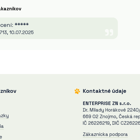
ákazníkov
ení: *****
13, 10.07.2025
zníkov
Kontaktné údaje
ENTERPRISE ZN s.r.o.
Dr. Milady Horákové 2240
ázky
669 02 Znojmo, Česká rep
IČ 26226219, DIČ CZ2622
ia
Zákaznícka podpora
e