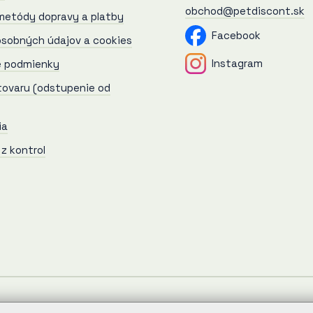
obchod@petdiscont.sk
metódy dopravy a platby
Facebook
sobných údajov a cookies
Instagram
 podmienky
tovaru (odstupenie od
ia
 z kontrol
racovaním osobných údajov