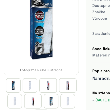
Dostupno
Značka
Výrobca
Zaradeni
Špecifick
Materiál 
Fotografie sú iba ilustračné
Popis pr
Náhradná
Na stiahn
–
ČASTÉ 