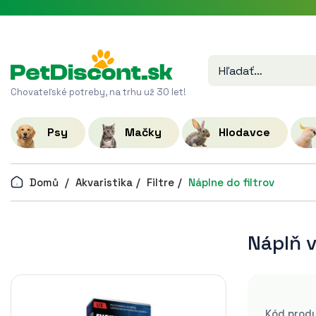
Chovateľské potreby, na trhu už 30 let!
Psy
Mačky
Hlodavce
Domů
Akvaristika
Filtre
Náplne do filtrov
Náplň v
Kód prod