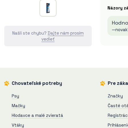
Názory z
Hodnoc
—novak7
Našli ste chybu?
Dajte nám prosím
vedieť
Chovateľské potreby
Pre záka
Psy
Značky
Mačky
Časté ot
Hlodavce a malé zvieratá
Registrác
Vtáky
Prihláseni