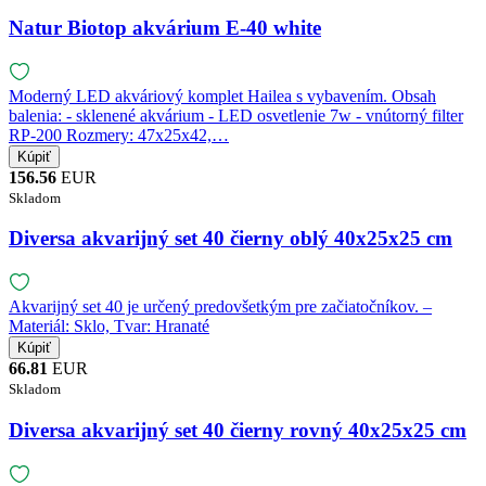
Natur Biotop akvárium E-40 white
Moderný LED akváriový komplet Hailea s vybavením. Obsah
balenia: - sklenené akvárium - LED osvetlenie 7w - vnútorný filter
RP-200 Rozmery: 47x25x42,…
156.56
EUR
Skladom
Diversa akvarijný set 40 čierny oblý 40x25x25 cm
Akvarijný set 40 je určený predovšetkým pre začiatočníkov. –
Materiál: Sklo, Tvar: Hranaté
66.81
EUR
Skladom
Diversa akvarijný set 40 čierny rovný 40x25x25 cm