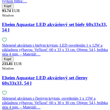
(výkon filltra:…
93.74
EUR
Skladom
Eheim Aquastar LED akváriový set biely 60x33x33,
54 l
Sklenené akvárium s bielym krytom, LED osvetlením 1 x 12W a
základnou výbavou. Veľkosť: 60 x 33 x 33 cm. Objem: 54 l, hrúbka
skla 4 mm. – Materiál:…
233.81
EUR
Skladom
Eheim Aquastar LED akváriový set čierny
60x33x33, 54 l
Sklenené akvárium s čiernym krytom, osvetlením 1 x 15W a
základnou výbavou. Veľkosť: 60 x 30 x 30 cm. Objem: 54 l, hrúbka
skla 4 mm. – Materiál:…