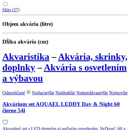
Sklo
(27)
Objem akvária (litre)
Dĺžka akvária (cm)
Akvaristika
–
Akvária, skrinky,
doplnky
–
Akvária s osvetlením
a výbavou
Odporúčané
Najlacnejšie
Najdrahšie
Najpredávanejšie
Najnovšie
Akvárium set AQUAEL LEDDY Day & Night 60
čierne 54l
Akvarijný set s LED denným aj nočným osvetlením. Veľkosť: 60 x