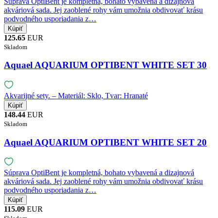
Súprava OptiBent je kompletná, bohato vybavená a dizajnová
akváriová sada. Jej zaoblené rohy vám umožnia obdivovať krásu
podvodného usporiadania z…
125.65
EUR
Skladom
Aquael AQUARIUM OPTIBENT WHITE SET 30
Akvarijné sety. – Materiál: Sklo, Tvar: Hranaté
148.44
EUR
Skladom
Aquael AQUARIUM OPTIBENT WHITE SET 20
Súprava OptiBent je kompletná, bohato vybavená a dizajnová
akváriová sada. Jej zaoblené rohy vám umožnia obdivovať krásu
podvodného usporiadania z…
115.09
EUR