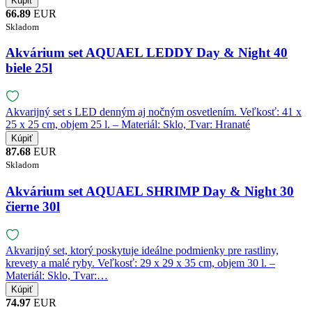
66.89
EUR
Skladom
Akvárium set AQUAEL LEDDY Day & Night 40
biele 25l
Akvarijný set s LED denným aj nočným osvetlením. Veľkosť: 41 x
25 x 25 cm, objem 25 l. – Materiál: Sklo, Tvar: Hranaté
87.68
EUR
Skladom
Akvárium set AQUAEL SHRIMP Day & Night 30
čierne 30l
Akvarijný set, ktorý poskytuje ideálne podmienky pre rastliny,
krevety a malé ryby. Veľkosť: 29 x 29 x 35 cm, objem 30 l. –
Materiál: Sklo, Tvar:…
74.97
EUR