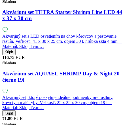
Skladom
Akvárium set TETRA Starter Shrimp Line LED 44
x 37 x 30 cm
Akvarijný set s LED osvetlením na chov kôrovcov a pestovanie
rastlín. Veľkosť: 41 x 30 x 25 cm, objem 30 l, hrúbka skla 4 mm. –
Materiál: Sklo, Tvar:…
116.75
EUR
Skladom
Akvárium set AQUAEL SHRIMP Day & Night 20
čierne 19l
Akvarijný set, ktorý poskytuje ideálne podmienky pre rastliny,
krevety a malé ryby. Veľkosť: 25 x 25 x 30 cm, objem 19 l. –
Materiál: Sklo, Tvar:…
71.89
EUR
Skladom