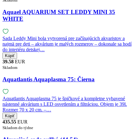
Skladom
Aquael AQUARIUM SET LEDDY MINI 35
WHITE
Sada Leddy Mini bola vytvorená pre začínajúcich akvaristov a
najmä pre deti – akvárium je malých rozmerov – dokonale sa hodí
do interiéru detskej…
39.58
EUR
Skladom
Aquatlantis Aquaplasma 75: Čierna
Aquatlantis Aquaplasma 75 je špičkové a kompletne vybavené
nástenné akvárium s LED osvetlením a filtráciou. Objem je 39l.
Rozmer 70 x 20 cm. –…
435.55
EUR
Skladom do týdne