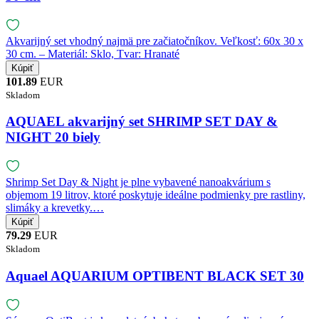
Akvarijný set vhodný najmä pre začiatočníkov. Veľkosť: 60x 30 x
30 cm. – Materiál: Sklo, Tvar: Hranaté
101.89
EUR
Skladom
AQUAEL akvarijný set SHRIMP SET DAY &
NIGHT 20 biely
Shrimp Set Day & Night je plne vybavené nanoakvárium s
objemom 19 litrov, ktoré poskytuje ideálne podmienky pre rastliny,
slimáky a krevetky.…
79.29
EUR
Skladom
Aquael AQUARIUM OPTIBENT BLACK SET 30