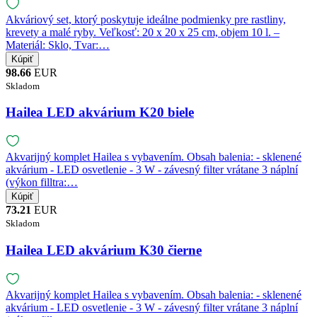
Akváriový set, ktorý poskytuje ideálne podmienky pre rastliny,
krevety a malé ryby. Veľkosť: 20 x 20 x 25 cm, objem 10 l. –
Materiál: Sklo, Tvar:…
98.66
EUR
Skladom
Hailea LED akvárium K20 biele
Akvarijný komplet Hailea s vybavením. Obsah balenia: - sklenené
akvárium - LED osvetlenie - 3 W - závesný filter vrátane 3 náplní
(výkon filltra:…
73.21
EUR
Skladom
Hailea LED akvárium K30 čierne
Akvarijný komplet Hailea s vybavením. Obsah balenia: - sklenené
akvárium - LED osvetlenie - 3 W - závesný filter vrátane 3 náplní