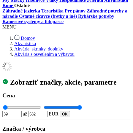
Psy
Mačky
Hlodavce
Vtáky
Hospodárske zvieratá
Akvaristika
Kone
Ostatné
Záhradné jazierka
Teraristika
Pre pánov
Záhradné potreby a
náradie
Ostatné cicavce (fretky a iné)
Rybárske potreby
Kamerové systémy a fotopasce
MENU
Domov
Akvaristika
Akvária, skrinky, doplnky
Akvária s osvetlením a výbavou
Zobraziť značky, akcie, parametre
Cena
až
EUR
Značka / výrobca