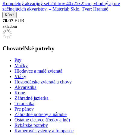
Kompletný akvarijný set 25litrov 40x25x25cm, vhodný aj pre
začínajúcich akvaristov. – Materiál: Sklo, Tvar: Hranaté
70.07
EUR
Skladom
Chovateľské potreby
Psy
Mačky
Hlodavce a malé zvieratá
Vtáky
Hospodárske zvieratá a chovy
Akvaristika
Kone
Záhradné jazierka
Teraristika
Pre pánov
Záhradné potreby a náradie
Ostatné cicavce (fretky a iné)
Rybárske potreby
Kamerové systémy a fotopasce