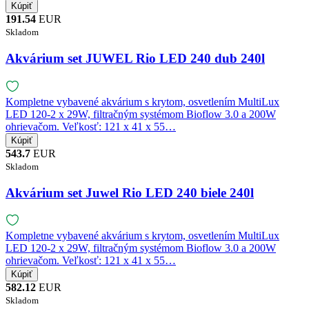
191.54
EUR
Skladom
Akvárium set JUWEL Rio LED 240 dub 240l
Kompletne vybavené akvárium s krytom, osvetlením MultiLux
LED 120-2 x 29W, filtračným systémom Bioflow 3.0 a 200W
ohrievačom. Veľkosť: 121 x 41 x 55…
543.7
EUR
Skladom
Akvárium set Juwel Rio LED 240 biele 240l
Kompletne vybavené akvárium s krytom, osvetlením MultiLux
LED 120-2 x 29W, filtračným systémom Bioflow 3.0 a 200W
ohrievačom. Veľkosť: 121 x 41 x 55…
582.12
EUR
Skladom