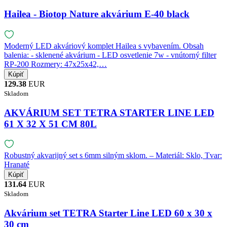
Hailea - Biotop Nature akvárium E-40 black
Moderný LED akváriový komplet Hailea s vybavením. Obsah
balenia: - sklenené akvárium - LED osvetlenie 7w - vnútorný filter
RP-200 Rozmery: 47x25x42,…
129.38
EUR
Skladom
AKVÁRIUM SET TETRA STARTER LINE LED
61 X 32 X 51 CM 80L
Robustný akvarijný set s 6mm silným sklom. – Materiál: Sklo, Tvar:
Hranaté
131.64
EUR
Skladom
Akvárium set TETRA Starter Line LED 60 x 30 x
30 cm