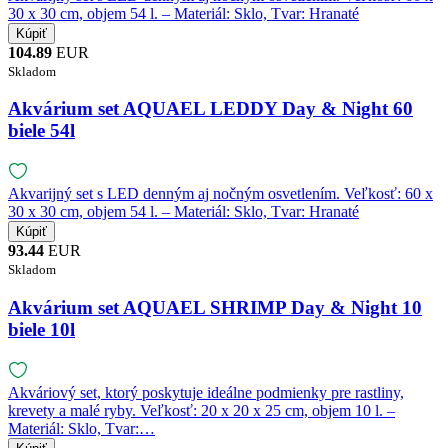
30 x 30 cm, objem 54 l. – Materiál: Sklo, Tvar: Hranaté
104.89
EUR
Skladom
Akvárium set AQUAEL LEDDY Day & Night 60
biele 54l
Akvarijný set s LED denným aj nočným osvetlením. Veľkosť: 60 x
30 x 30 cm, objem 54 l. – Materiál: Sklo, Tvar: Hranaté
93.44
EUR
Skladom
Akvárium set AQUAEL SHRIMP Day & Night 10
biele 10l
Akváriový set, ktorý poskytuje ideálne podmienky pre rastliny,
krevety a malé ryby. Veľkosť: 20 x 20 x 25 cm, objem 10 l. –
Materiál: Sklo, Tvar:…