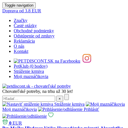
Toggle navigation
Doprava od 3.8 EUR
Značky
Časté otázky
Obchodné podmienky
Odstúpenie od zmluvy
Reklamácia
O nás
Kontakt
PetKlub (0 bodov)
Stráženie krmiva
Moji maznáčikovia
Chovateľské potreby, na trhu už 30 let!
Stráženie krmiva
Moji maznáčikovia
Prihlásiť
0
EUR