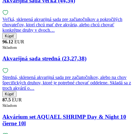
Akvarijná sada veľká (44,54)
Veľká, sklenená akvarijná sada pre začiatočníkov a pokročilých
chovateľov, ktorí chcú mať dve akvária, alebo chcú chovať
konkrétne druhy v dvoch…
96.12
EUR
Skladom
Akvarijná sada stredná (23,27,38)
Stredná, sklenená akvarijná sada pre začiatočníkov, alebo na chov
špecifických druhov, ktoré je potrebné chovať oddelene. Skladá sa z
troch akvárií o…
87.5
EUR
Skladom
Akvárium set AQUAEL SHRIMP Day & Night 10
čierne 10l