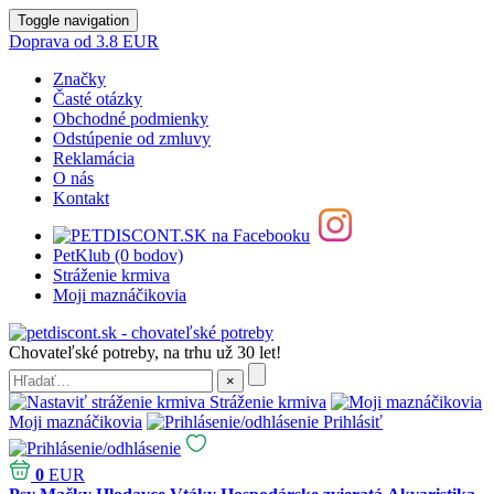
Toggle navigation
Doprava od 3.8 EUR
Značky
Časté otázky
Obchodné podmienky
Odstúpenie od zmluvy
Reklamácia
O nás
Kontakt
PetKlub (0 bodov)
Stráženie krmiva
Moji maznáčikovia
Chovateľské potreby, na trhu už 30 let!
Stráženie krmiva
Moji maznáčikovia
Prihlásiť
0
EUR