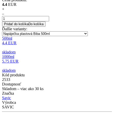
4.4
EUR
+
–
Pridať do košíka
Do košíka
Ďalšie varianty
:
500ml
4.4 EUR
skladom
1000ml
5.75 EUR
skladom
Kód produktu
2533
Dostupnosť
Skladom
– viac ako 30 ks
Značka
Savic
Výrobca
SAVIC