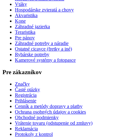
Vtáky
Hospodárske zvieratá a chovy
Akvaristika
Kone
Záhradné jazierka
Teraristika
Pre pánov
Záhradné potreby a náradie
Ostatné cicavce (fretky a iné)
Rybárske potreby
Kamerové systémy a fotopasce
Pre zákazníkov
Značky
Časté otázky
Registrácia
Prihlásenie
Cenník a metódy dopravy a platby
Ochrana osobných údajov a cookies
Obchodné podmienky
Vrátenie tovaru (odstupenie od zmluvy)
Reklamácia
Protokoly z kontrol