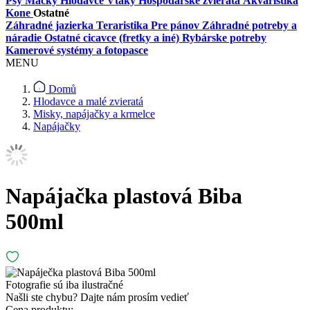
Psy
Mačky
Hlodavce
Vtáky
Hospodárske zvieratá
Akvaristika
Kone
Ostatné
Záhradné jazierka
Teraristika
Pre pánov
Záhradné potreby a
náradie
Ostatné cicavce (fretky a iné)
Rybárske potreby
Kamerové systémy a fotopasce
MENU
Domů
Hlodavce a malé zvieratá
Misky, napájačky a krmelce
Napájačky
Napájačka plastová Biba
500ml
Fotografie sú iba ilustračné
Našli ste chybu?
Dajte nám prosím vedieť
Cena produktu: