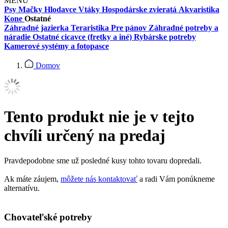
MENU
Psy
Mačky
Hlodavce
Vtáky
Hospodárske zvieratá
Akvaristika
Kone
Ostatné
Záhradné jazierka
Teraristika
Pre pánov
Záhradné potreby a
náradie
Ostatné cicavce (fretky a iné)
Rybárske potreby
Kamerové systémy a fotopasce
Domov
Tento produkt nie je v tejto
chvíli určený na predaj
Pravdepodobne sme už posledné kusy tohto tovaru dopredali.
Ak máte záujem,
môžete nás kontaktovať
a radi Vám ponúkneme
alternatívu.
Chovateľské potreby