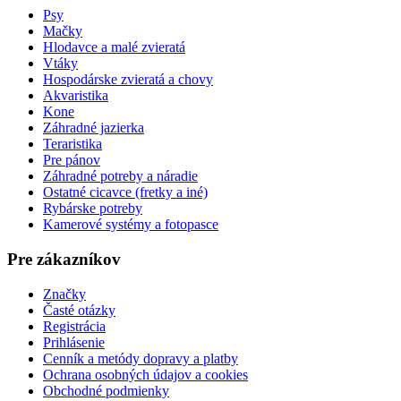
Psy
Mačky
Hlodavce a malé zvieratá
Vtáky
Hospodárske zvieratá a chovy
Akvaristika
Kone
Záhradné jazierka
Teraristika
Pre pánov
Záhradné potreby a náradie
Ostatné cicavce (fretky a iné)
Rybárske potreby
Kamerové systémy a fotopasce
Pre zákazníkov
Značky
Časté otázky
Registrácia
Prihlásenie
Cenník a metódy dopravy a platby
Ochrana osobných údajov a cookies
Obchodné podmienky