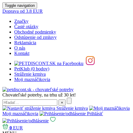
Toggle navigation
Doprava od 3.8 EUR
Značky
Časté otázky
Obchodné podmienky
Odstúpenie od zmluvy
Reklamácia
O nás
Kontakt
PetKlub (0 bodov)
Stráženie krmiva
Moji maznáčikovia
Chovateľské potreby, na trhu už 30 let!
Stráženie krmiva
Moji maznáčikovia
Prihlásiť
0
EUR