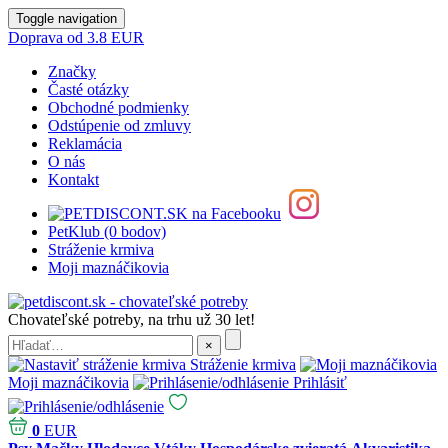
Toggle navigation
Doprava od 3.8 EUR
Značky
Časté otázky
Obchodné podmienky
Odstúpenie od zmluvy
Reklamácia
O nás
Kontakt
PetKlub (0 bodov)
Stráženie krmiva
Moji maznáčikovia
Chovateľské potreby, na trhu už 30 let!
Stráženie krmiva
Moji maznáčikovia
Prihlásiť
0
EUR