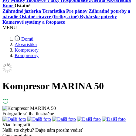
Psy
Mačky
Hlodavce
Vtáky
Hospodárske zvieratá
Akvaristika
Kone
Ostatné
Záhradné jazierka
Teraristika
Pre pánov
Záhradné potreby a
náradie
Ostatné cicavce (fretky a iné)
Rybárske potreby
Kamerové systémy a fotopasce
MENU
Domů
Akvaristika
Kompresory
Kompresory
Kompresor MARINA 50
Fotografie sú iba ilustračné
Viac fotografií
Našli ste chybu?
Dajte nám prosím vedieť
Cena produktu: