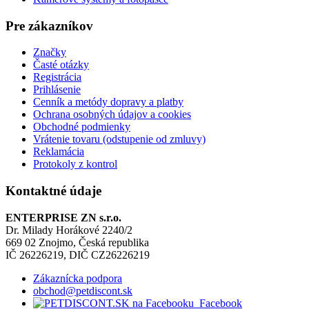
Pre zákazníkov
Značky
Časté otázky
Registrácia
Prihlásenie
Cenník a metódy dopravy a platby
Ochrana osobných údajov a cookies
Obchodné podmienky
Vrátenie tovaru (odstupenie od zmluvy)
Reklamácia
Protokoly z kontrol
Kontaktné údaje
ENTERPRISE ZN s.r.o.
Dr. Milady Horákové 2240/2
669 02 Znojmo, Česká republika
IČ 26226219, DIČ CZ26226219
Zákaznícka podpora
obchod@petdiscont.sk
Facebook