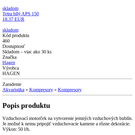
skladom
Tetra bílý APS 150
18.37 EUR
skladom
Kód produktu
460
Dostupnosť
Skladom
– viac ako 30 ks
Značka
Hagen
Výrobca
HAGEN
Zaradenie
Akvaristika
»
Kompresory
»
Kompresory
Popis produktu
Vzduchovací motorček na vytvorenie jemných vzduchových bublín.
Je možné k nemu pripojiť vzduchovacie kamene a rôzne dekorácie.
Výkon: 50 l/h.