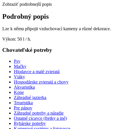
Zobraziť podrobnejší popis
Podrobný popis
Lze k němu připojit vzduchovací kameny a různé dekorace.
Výkon: 50 l / h.
Chovateľské potreby
Psy
Mačky
Hlodavce a malé zvieratá
Vtáky
Hospodárske zvieratá a chovy
Akvaristika
Kone
Záhradné jazierka
Teraristika
Pre pánov
Záhradné potreby a náradie
Ostatné cicavce (fretky a iné)
Rybárske potreby
Kamerové systémy a fotopasce