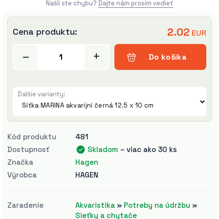
Našli ste chybu?
Dajte nám prosím vedieť
2.02
Cena produktu:
EUR
–
+
Do košíka
Ďalšie varianty
:
Kód produktu
481
Dostupnosť
Skladom
– viac ako 30 ks
Značka
Hagen
Výrobca
HAGEN
Zaradenie
Akvaristika
»
Potreby na údržbu
»
Sieťky a chytače