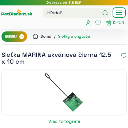
Doprava od 3.8 EUR
Tog
nav
0
EUR
Domů
Sieťky a chytače
MENU
Sieťka MARINA akváriová čierna 12.5
x 10 cm
Viac fotografií